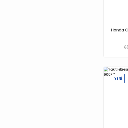
Honda Civ
8
YENİ