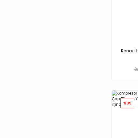
Renault
3
%35