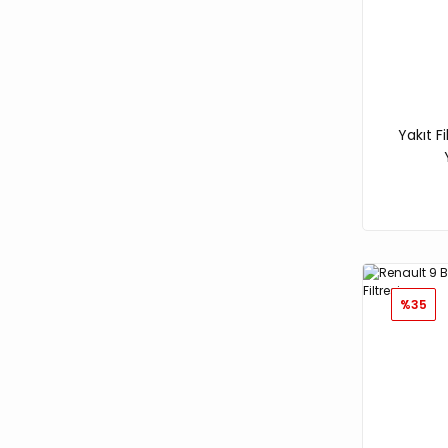
Yakıt F
%35