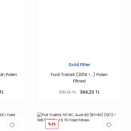
Gold Filter
gan Polen
Ford Transit (2014 >…) Polen
Filtresi
TL
591,13 TL
384,23 TL
%35