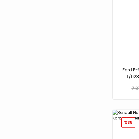
Ford F-
L/028
7.8
%35