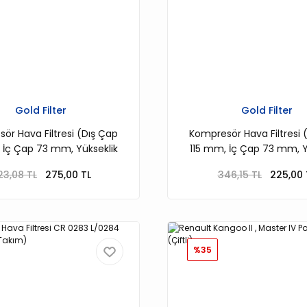
Gold Filter
Gold Filter
ör Hava Filtresi (Dış Çap
Kompresör Hava Filtresi 
 İç Çap 73 mm, Yükseklik
115 mm, İç Çap 73 mm, Y
) (Fiyat 1 adet içindir)
65 mm) (Fiyat 1 adet iç
23,08 TL
275,00 TL
346,15 TL
225,00 
%35