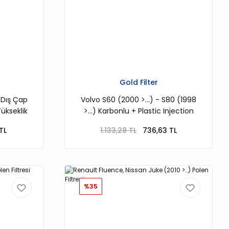
Gold Filter
(Dış Çap
Volvo S60 (2000 >…) - S80 (1998
ükseklik
>…) Karbonlu + Plastic Injection
indir)
Polen Filtresi
TL
1.133,28 TL
736,63 TL
%35