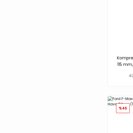
Kompres
115 mm,
85 mm
4
%45