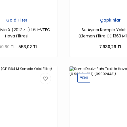
Gold Filter
Çapkınlar
ic X (2017 >...) 1.6 i-VTEC
Su Ayırıcı Komple Yakıt F
Hava Filtresi
(Eleman Filtre CE 1363 M
(WM500FH)
50,80 TL
553,02 TL
7.930,29 TL
YENİ