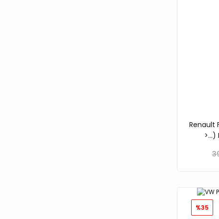
Renault 
>…) 
3
%35