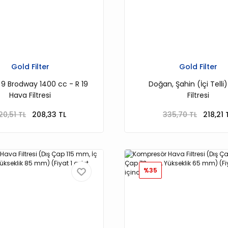
Gold Filter
Gold Filter
 9 Brodway 1400 cc - R 19
Doğan, Şahin (İçi Telli
Hava Filtresi
Filtresi
20,51 TL
208,33 TL
335,70 TL
218,21 
%35