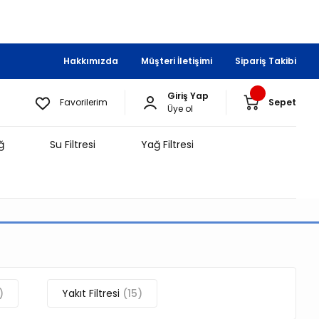
Hakkımızda
Müşteri İletişimi
Sipariş Takibi
Giriş Yap
Favorilerim
Sepet
Üye ol
ğ
Su Filtresi
Yağ Filtresi
)
Yakıt Filtresi
(15)