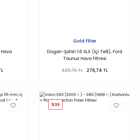
Gold Filter
) Hava
Dogan-Şahin 1.6 SLX (İçi Telli), Ford
Taunus Hava Filtresi
TL
425,75 TL
276,74 TL
%35