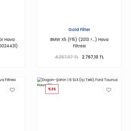
Gold Filter
ör Hava
BMW X5 (F15) (2013 >...) Hava
90024431)
Filtresi
4.257,07 TL
2.767,10 TL
%35