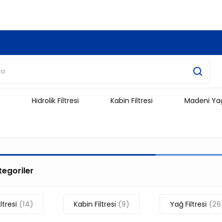
3.500 TL Ve Üzeri Alışverişlerinizde Kargo Ücretsiz !!!!!
Hidrolik Filtresi
Kabin Filtresi
Madeni Ya
ategoriler
ltresi
(14)
Kabin Filtresi
(9)
Yağ Filtresi
(26