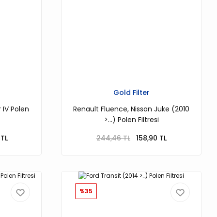
Gold Filter
 IV Polen
Renault Fluence, Nissan Juke (2010
>…) Polen Filtresi
TL
244,46 TL
158,90 TL
%35