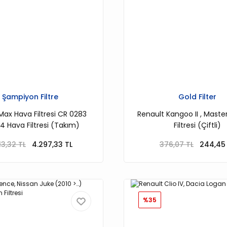
Şampiyon Filtre
Gold Filter
Max Hava Filtresi CR 0283
Renault Kangoo II , Master
4 Hava Filtresi (Takım)
Filtresi (Çiftli)
13,32 TL
4.297,33 TL
376,07 TL
244,45 
%35