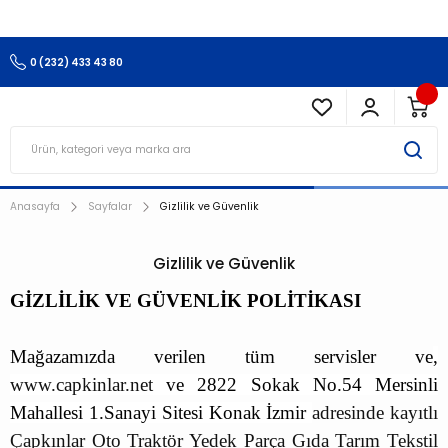
3.500 TL Ve Üzeri Alışverişlerinizde Kargo Ücretsiz !!!!!
0 (232) 433 43 80
Anasayfa
Sayfalar
Gizlilik ve Güvenlik
Gizlilik ve Güvenlik
GİZLİLİK VE GÜVENLİK POLİTİKASI
Mağazamızda verilen tüm servisler ve
,
www.capkinlar.net
ve 2822 Sokak No.54 Mersinli
Mahallesi 1.Sanayi Sitesi Konak İzmir
adresinde kayıtlı
Çapkınlar Oto Traktör Yedek Parça Gıda Tarım Tekstil