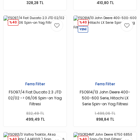
328,28 TL
410,80 TL
%40
%40
YENİ
Ferra Filter
Ferra Filter
FSO97/4 Fiat Ducato 2.3 JTD
FSO914/13 John Deere 400-
02/02 -> 06/06 Spin-on Yag
500-600 Serie, Hitachi LX
Filtresi
Serie Spin-on Yag Filtresi
832,49 TL
1.498,06 TL
499,49 TL
898,84 TL
%40
%40