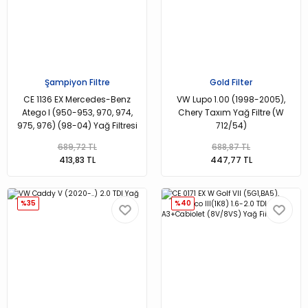
Şampiyon Filtre
Gold Filter
CE 1136 EX Mercedes-Benz
VW Lupo 1.00 (1998-2005),
Atego I (950-953, 970, 974,
Chery Taxım Yağ Filtre (W
975, 976) (98-04) Yağ Filtresi
712/54)
689,72 TL
688,87 TL
413,83 TL
447,77 TL
%35
%40