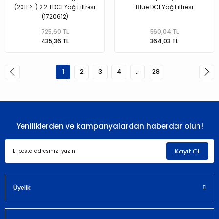
(2011 >…) 2.2 TDCI Yağ Filtresi
Blue DCI Yağ Filtresi
(1720612)
725,60 TL
560,04 TL
435,36 TL
364,03 TL
1
2
3
4
..
28
Yeniliklerden ve kampanyalardan haberdar olun!
Kayıt Ol
Üyelik