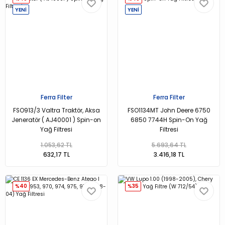
YENİ
YENİ
Ferra Filter
Ferra Filter
FSO913/3 Valtra Traktör, Aksa
FSO1134MT John Deere 6750
Jeneratör ( AJ40001 ) Spin-on
6850 7744H Spin-On Yağ
Yağ Filtresi
Filtresi
1.053,62 TL
5.693,64 TL
632,17 TL
3.416,18 TL
%40
%35