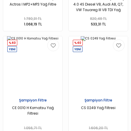
Actros I MP2+MP3 Yağ Filtre
4.0 4S Diesel V8, Audi A8, Q7,
VW Touareg III V8 TDI Yağ
Filtresi
1.780,31 TL
820,48 TL
1.068,19 TL
533,31 TL
%40
%40
YENİ
YENİ
Şampiyon Filtre
Şampiyon Filtre
CE 0010 H Komatsu Yağ
CS 0249 Yağ Filtresi
Filtresi
1.056,71 TL
1.606,20 TL