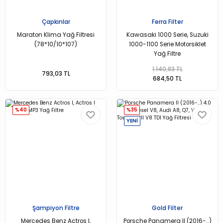
Çapkınlar
Ferra Filter
Maraton Klima Yağ Filtresi
Kawasaki 1000 Serie, Suzuki
(78*10/10*107)
1000-1100 Serie Motorsiklet
Yağ Filtre
1.140,83 TL
793,03 TL
684,50 TL
%40
%35
YENİ
Şampiyon Filtre
Gold Filter
Mercedes Benz Actros I,
Porsche Panamera II (2016-..)