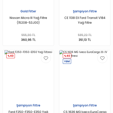
Gold Filter
Şampiyon Filtre
Nissan Micra III Yağ Filtre
CE 1138 EX Ford Transit V184
(15208-53J00)
Yağ Filtre
555,30 TL
585,22 TL
360,95 TL
351,13 TL
%40
%40
YENİ
Şampiyon Filtre
Şampiyon Filtre
Ford F250-F350-E350 Yağ
CS 1636 MG Iveco EuroCargo