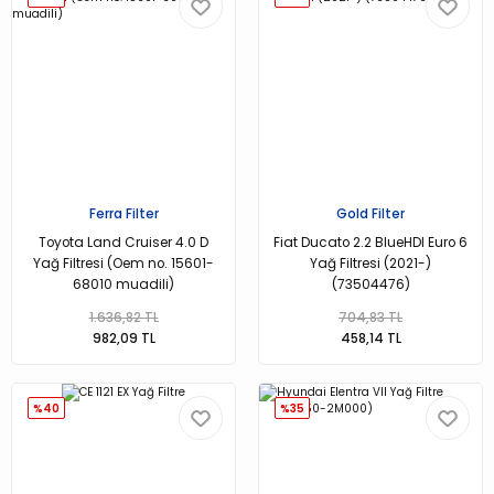
Ferra Filter
Gold Filter
Toyota Land Cruiser 4.0 D
Fiat Ducato 2.2 BlueHDI Euro 6
Yağ Filtresi (Oem no. 15601-
Yağ Filtresi (2021-)
68010 muadili)
(73504476)
1.636,82 TL
704,83 TL
982,09 TL
458,14 TL
%40
%35