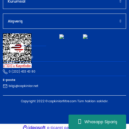
Kurumsal
Alışveriş
Müşteri İletişim
Whatsapp
(535) 503 43 80
Telefon
0 (232) 433 43 80
E-posta
bilgi@capkinlar.net
Copyright 2022 © capkinlarfiltre.com Tüm hakları saklıdır.
Whasapp Sipariş
ideasoft
ile
e-