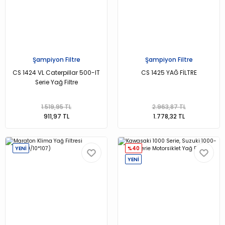
Şampiyon Filtre
Şampiyon Filtre
CS 1424 VL Caterpillar 500-IT
CS 1425 YAĞ FİLTRE
Serie Yağ Filtre
1.519,95 TL
2.963,87 TL
911,97 TL
1.778,32 TL
YENİ
%40
YENİ