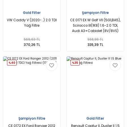
Gold Filter
Şampiyon Filtre
VW Caddy V (2020-..) 2.0 TDI
CE 0171 EX W Golf VII (5G1,BA5),
Yağ Filtre
Scirocco III(1K8) 1.6-2.0 TDI,
Audi A3+Cabiolet (8V/8VS)
Yağ Filtresi
569,63 TL
558,98 TL
370,26 TL
335,39 TL
%40
%35
Şampiyon Filtre
Gold Filter
CE 0172 EX Ford Ranger 2012
Renault Captur II, Duster II 1.5