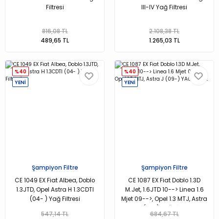
Filtresi
III-IV Yağ Filtresi
816,08 TL
2.108,38 TL
489,65 TL
1.265,03 TL
%40
%40
YENİ
YENİ
Şampiyon Filtre
Şampiyon Filtre
CE 1049 EX Fiat Albea, Doblo
CE 1087 EX Fiat Doblo 1.3D
1.3JTD, Opel Astra H 1.3CDTI
M.Jet, 1.6JTD 10--> Linea 1.6
(04- ) Yağ Filtresi
Mjet 09-->, Opel 1.3 MTJ, Astra
J (09-) YAĞ FİLTRE
547,14 TL
684,67 TL