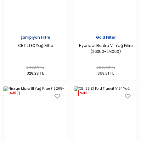
Şampiyon Filtre
Gold Filter
CE 1121 EX Yağ Filtre
Hyundai Elentra VII Yağ Filtre
(26350-2M000)
547,14 TL
567,40 TL
328,28 TL
368,81 TL
%35
%40