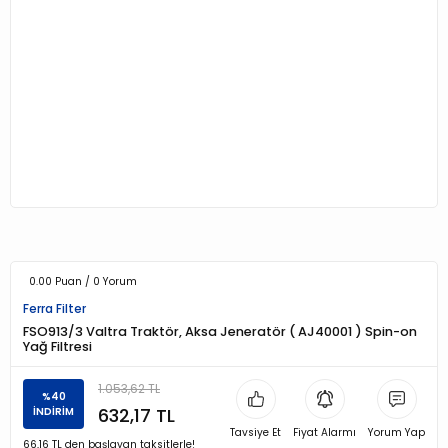
0.00 Puan / 0 Yorum
Ferra Filter
FSO913/3 Valtra Traktör, Aksa Jeneratör ( AJ40001 ) Spin-on
Yağ Filtresi
1.053,62 TL
%40
632,17 TL
İNDİRİM
Tavsiye Et
Fiyat Alarmı
Yorum Yap
66,16 TL den başlayan taksitlerle!