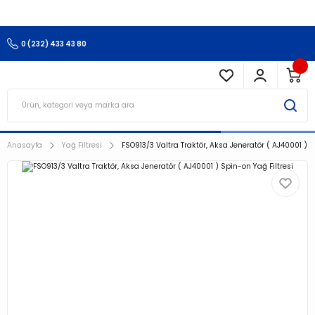
3.500 TL Ve Üzeri Alışverişlerinizde Kargo Ücretsiz !!!!!
0 (232) 433 43 80
Anasayfa
Yağ Filtresi
FSO913/3 Valtra Traktör, Aksa Jeneratör ( AJ40001 ) S