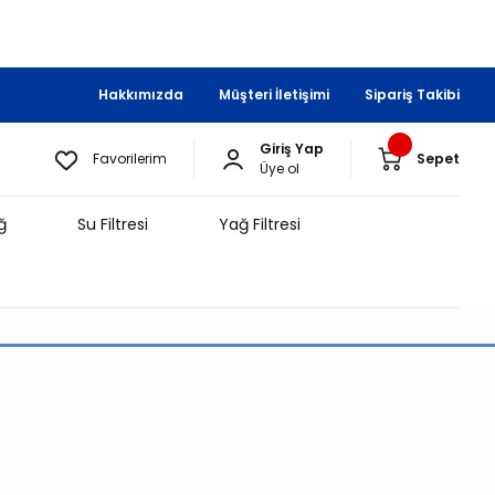
Hakkımızda
Müşteri İletişimi
Sipariş Takibi
Giriş Yap
Favorilerim
Sepet
Üye ol
ğ
Su Filtresi
Yağ Filtresi