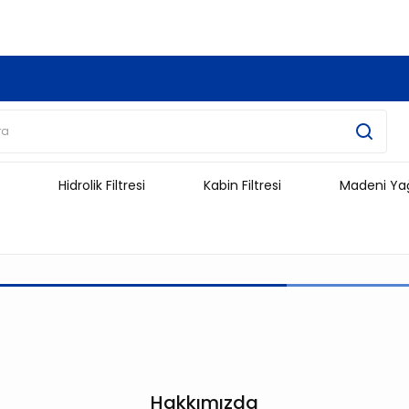
3.500 TL Ve Üzeri Alışverişlerinizde Kargo Ücretsiz !!!!!
Hidrolik Filtresi
Kabin Filtresi
Madeni Ya
Hakkımızda