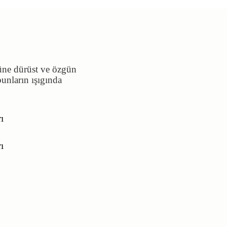
üne dürüst ve özgün
unların ışıgında
ı
ı