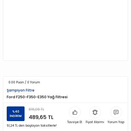
0.00 Puan / 0 Yorum
Şampiyon Filtre
Ford F250-F350-E350 Yağ Filtresi
816,08 TL
%40
489,65 TL
İNDİRİM
Tavsiye Et
Fiyat Alarmı
Yorum Yap
51,24 TL den başlayan taksitlerle!