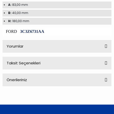
A:
83,00 mm
B:
40,00 mm
H:
180,00 mm
FORD
3C3Z6731AA
Yorumlar
Taksit Seçenekleri
Bu ürüne ilk yorumu siz yapın!
Önerileriniz
Yorum Yaz
Bu ürünün fiyat bilgisi, resim, ürün açıklamalarında ve diğer
konularda yetersiz gördüğünüz noktaları öneri formunu
kullanarak tarafımıza iletebilirsiniz.
Görüş ve önerileriniz için teşekkür ederiz.