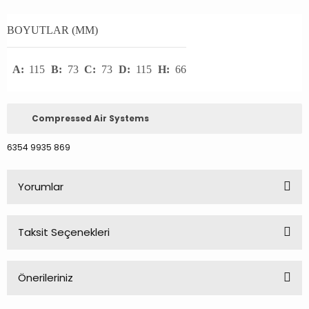
BOYUTLAR (MM)
A:
115
B:
73
C:
73
D:
115
H:
66
Compressed Air Systems
6354 9935 869
Yorumlar
Taksit Seçenekleri
Bu ürüne ilk yorumu siz yapın!
Önerileriniz
Yorum Yaz