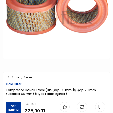
0.00 Puan / 0 Yorum
Gold Filter
Kompresör Hava Filtresi (Dış Çap 115 mm, İç Çap 73 mm,
Yükseklik 65 mm) (Fiyat 1 adet içindir)
346,15 TL
%35
225,00 TL
İNDİRİM