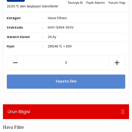
Tavsiye Et
Fiyat Alarmı
Yorum Yap
23,55 TL den başlayan taksitlerle!
Kategori
Hava Filtresi
Stok Kodu
GHV-6354-X0VV
Garanti Süresi
24 Ay
Fiyat
288,46 TL + KDV
Sepete Ekle
Ürün Bilgisi
Hava Filtre