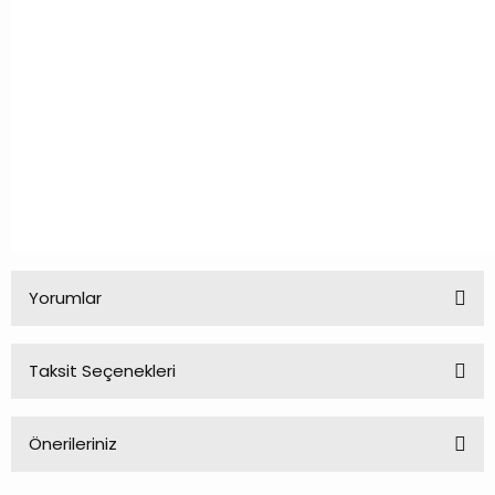
Yorumlar
Taksit Seçenekleri
Bu ürüne ilk yorumu siz yapın!
Önerileriniz
Yorum Yaz