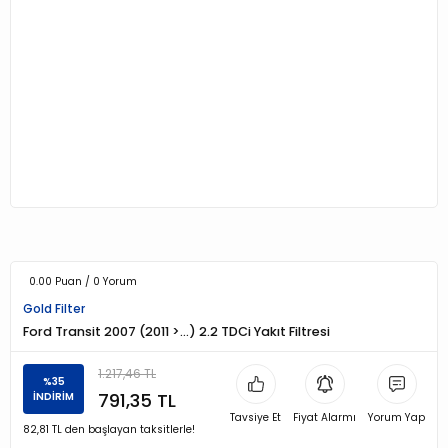
0.00 Puan / 0 Yorum
Gold Filter
Ford Transit 2007 (2011 >…) 2.2 TDCi Yakıt Filtresi
1.217,46 TL
%35
791,35 TL
İNDİRİM
Tavsiye Et
Fiyat Alarmı
Yorum Yap
82,81 TL den başlayan taksitlerle!