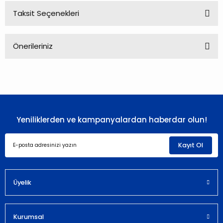
Taksit Seçenekleri
Bu ürüne ilk yorumu siz yapın!
Önerileriniz
Yorum Yaz
Bu ürünün fiyat bilgisi, resim, ürün açıklamalarında ve diğer
konularda yetersiz gördüğünüz noktaları öneri formunu
kullanarak tarafımıza iletebilirsiniz.
Görüş ve önerileriniz için teşekkür ederiz.
Yeniliklerden ve kampanyalardan haberdar olun!
Ürün resmi kalitesiz, bozuk veya görüntülenemiyor.
Ürün açıklamasında eksik bilgiler bulunuyor.
Kayıt Ol
Ürün bilgilerinde hatalar bulunuyor.
Ürün fiyatı diğer sitelerden daha pahalı.
Bu ürüne benzer farklı alternatifler olmalı.
Üyelik
Kurumsal