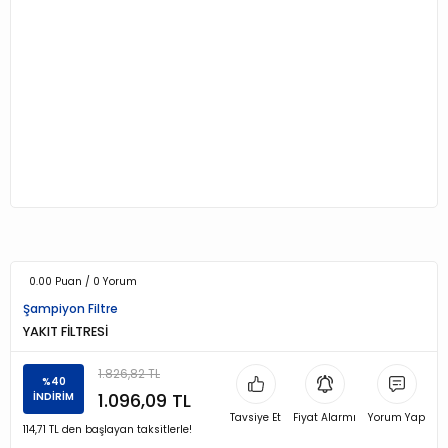
0.00 Puan / 0 Yorum
Şampiyon Filtre
YAKIT FİLTRESİ
1.826,82 TL
%40
1.096,09 TL
İNDİRİM
Tavsiye Et
Fiyat Alarmı
Yorum Yap
114,71 TL den başlayan taksitlerle!