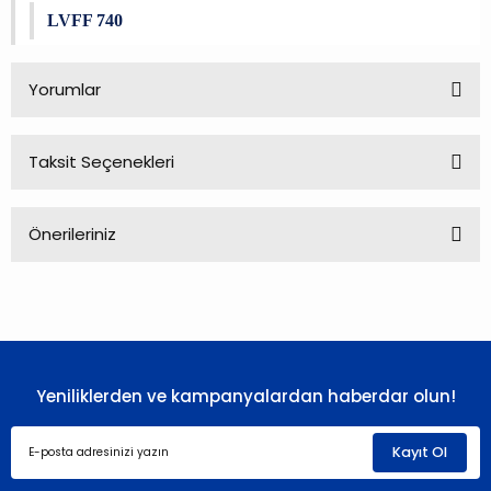
LVFF 740
Yorumlar
Taksit Seçenekleri
Bu ürüne ilk yorumu siz yapın!
Önerileriniz
Yorum Yaz
Bu ürünün fiyat bilgisi, resim, ürün açıklamalarında ve diğer
konularda yetersiz gördüğünüz noktaları öneri formunu
kullanarak tarafımıza iletebilirsiniz.
Görüş ve önerileriniz için teşekkür ederiz.
Yeniliklerden ve kampanyalardan haberdar olun!
Ürün resmi kalitesiz, bozuk veya görüntülenemiyor.
Ürün açıklamasında eksik bilgiler bulunuyor.
Kayıt Ol
Ürün bilgilerinde hatalar bulunuyor.