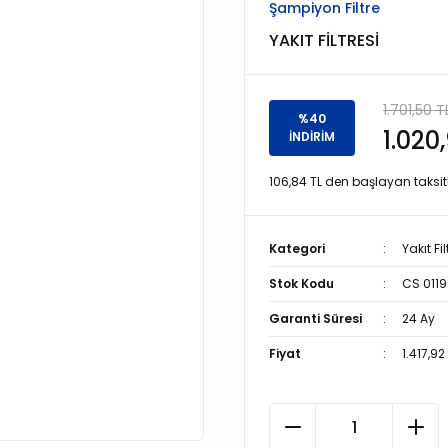
Şampiyon Filtre
YAKIT FİLTRESİ
1.701,50 T
%40
1.020
İNDİRİM
106,84 TL den başlayan taksitl
Kategori
Yakıt Fil
Stok Kodu
CS 0119
Garanti Süresi
24 Ay
Fiyat
1.417,92