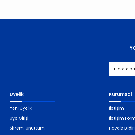
Ürün resmi kalitesiz, bozuk veya görüntülenemiyor.
Ürün açıklamasında eksik bilgiler bulunuyor.
Ürün bilgilerinde hatalar bulunuyor.
Ürün fiyatı diğer sitelerden daha pahalı.
Bu ürüne benzer farklı alternatifler olmalı.
Y
Üyelik
Kurumsal
Yeni Üyelik
İletişim
Üye Girişi
İletişim For
Şifremi Unuttum
Havale Bildi