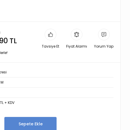
L
,90 TL
Tavsiye Et
Fiyat Alarmı
Yorum Yap
erle!
tresi
 M
 TL + KDV
Sepete Ekle