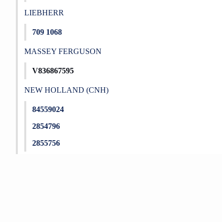
LIEBHERR
709 1068
MASSEY FERGUSON
V836867595
NEW HOLLAND (CNH)
84559024
2854796
2855756
Bu ürünün fiyat bilgisi, resim, ürün açıklamalarında ve diğer konu
Görüş ve önerileriniz için teşekkür ederiz.