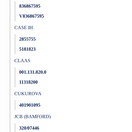
836867595
V836867595
CASE IH
2855755
5181823
CLAAS
001.131.820.0
11318200
CUKUROVA
401901095
JCB (BAMFORD)
320/07446