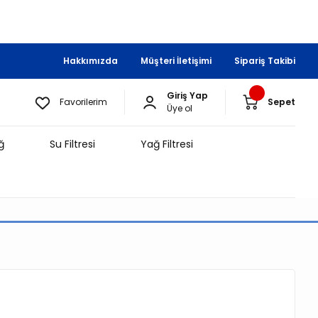
Hakkımızda
Müşteri İletişimi
Sipariş Takibi
Giriş Yap
Favorilerim
Sepet
Üye ol
ğ
Su Filtresi
Yağ Filtresi