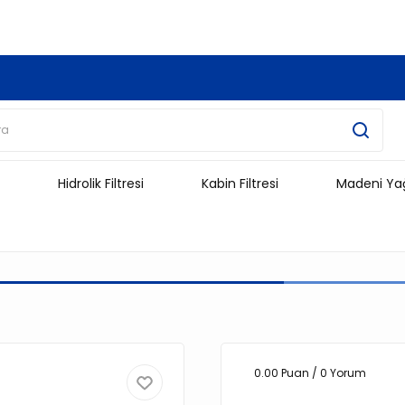
3.500 TL Ve Üzeri Alışverişlerinizde Kargo Ücretsiz !!!!!
Hidrolik Filtresi
Kabin Filtresi
Madeni Ya
0.00 Puan / 0 Yorum