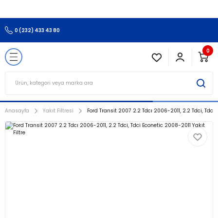
3.500 TL Ve Üzeri Alışverişlerinizde Kargo Ücretsiz !!!!!
Geri Dön
0 (232) 433 43 80
esi
0
Anasayfa
Yakıt Filtresi
Ford Transit 2007 2.2 Tdcı 2006-2011, 2.2 Tdci, Tdci 