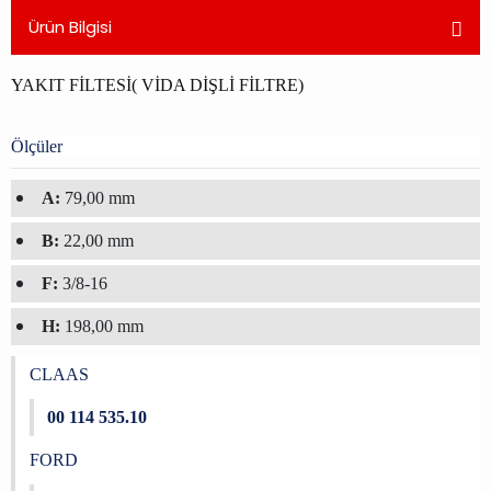
Ürün Bilgisi
YAKIT FİLTESİ( VİDA DİŞLİ FİLTRE)
Ölçüler
A:
79,00 mm
B:
22,00 mm
F:
3/8-16
H:
198,00 mm
CLAAS
00 114 535.10
FORD