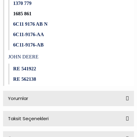
1370 779
1685 861
6C11 9176 AB N
6C11-9176-AA
6C11-9176-AB
JOHN DEERE
RE 541922
RE 562138
Yorumlar
Taksit Seçenekleri
Bu ürüne ilk yorumu siz yapın!