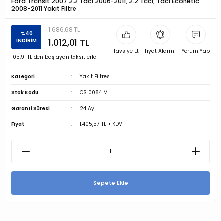
Ford Transit 2007 2.2 Tdcı 2006-2011, 2.2 Tdci, Tdci Econetic
2008-2011 Yakıt Filtre
1.686,68 TL
%40
1.012,01 TL
İNDİRİM
Tavsiye Et
Fiyat Alarmı
Yorum Yap
105,91 TL den başlayan taksitlerle!
Kategori
Yakıt Filtresi
Stok Kodu
CS 0084 M
Garanti Süresi
24 Ay
Fiyat
1.405,57 TL + KDV
Sepete Ekle