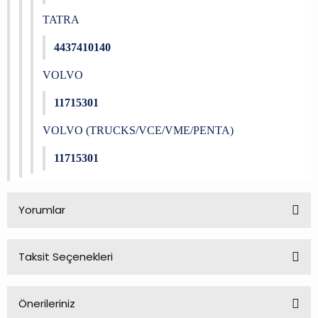
TATRA
4437410140
VOLVO
11715301
VOLVO (TRUCKS/VCE/VME/PENTA)
11715301
Yorumlar
Taksit Seçenekleri
Bu ürüne ilk yorumu siz yapın!
Önerileriniz
Yorum Yaz