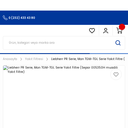
3.500 TL Ve Üzeri Alışverişlerinizde Kargo Ücretsiz !!!!!
0 (232) 433 43 80
Anasayfa
Yakıt Filtresi
Liebherr PR Serie, Man TGM-TGL Serie Yakıt Filtre (