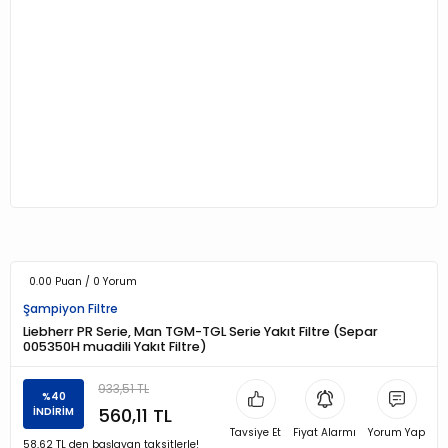
0.00 Puan / 0 Yorum
Şampiyon Filtre
Liebherr PR Serie, Man TGM-TGL Serie Yakıt Filtre (Separ
005350H muadili Yakıt Filtre)
933,51 TL
%40
560,11 TL
İNDİRİM
Tavsiye Et
Fiyat Alarmı
Yorum Yap
58,62 TL den başlayan taksitlerle!