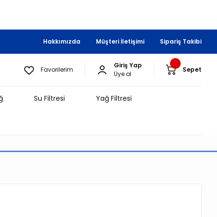
Hakkımızda
Müşteri İletişimi
Sipariş Takibi
Giriş Yap
Favorilerim
Sepet
Üye ol
ğ
Su Filtresi
Yağ Filtresi