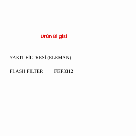
Ürün Bilgisi
AKIT FİLTRESİ (ELEMAN)
Y
FLASH FILTER
FEF3312
Bu ürünün fiyat bilgisi, resim, ürün açıklamalarında ve diğer konu
Görüş ve önerileriniz için teşekkür ederiz.
Ürün resmi kalitesiz, bozuk veya görüntülenemiyor.
Ürün açıklamasında eksik bilgiler bulunuyor.
Ürün bilgilerinde hatalar bulunuyor.