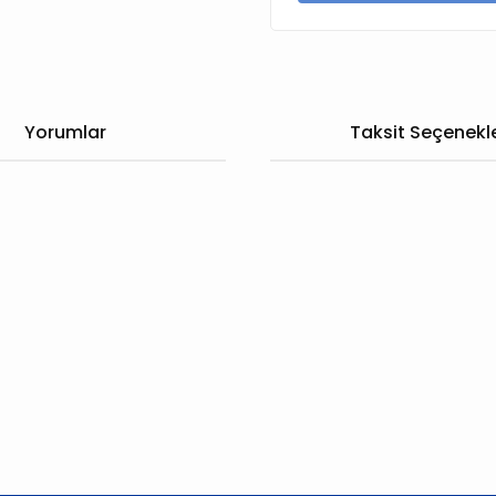
Yorumlar
Taksit Seçenekle
larda yetersiz gördüğünüz noktaları öneri formunu kullanarak tarafımıza
Bu ürüne ilk yorumu siz yapın!
Yorum Yaz