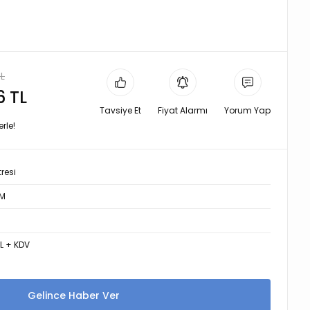
TL
6 TL
Tavsiye Et
Fiyat Alarmı
Yorum Yap
rle!
tresi
 M
TL + KDV
Gelince Haber Ver