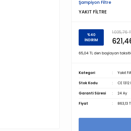
Şampiyon Filtre
YAKIT FİLTRE
1.035,76 
%40
621,4
İNDİRİM
65,04 TL den başlayan taksitle
Kategori
Yakıt Fil
Stok Kodu
CE 1312
Garanti Süresi
24 Ay
Fiyat
863,13 