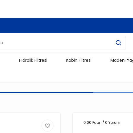
3.500 TL Ve Üzeri Alışverişlerinizde Kargo Ücretsiz !!!!!
Hidrolik Filtresi
Kabin Filtresi
Madeni Ya
0.00 Puan / 0 Yorum