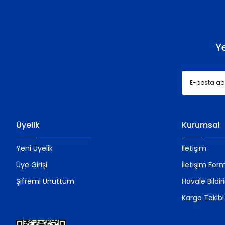
Ürün fiyatı diğer sitelerden daha pahalı.
Bu ürüne benzer farklı alternatifler olmalı.
Y
Üyelik
Kurumsal
Yeni Üyelik
İletişim
Üye Girişi
İletişim For
Şifremi Unuttum
Havale Bildi
Kargo Takibi