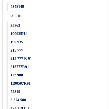
4348149
CASE IH
35863
190935H1
190 935
215 777
215 777 R 91
215777R91
117 900
1190507R91
72319
5 574 508
423 119 C 1