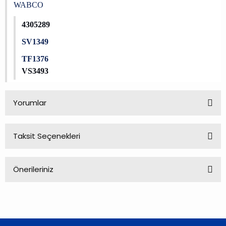
WABCO
4305289
SV1349
TF1376
VS3493
Yorumlar
Taksit Seçenekleri
Bu ürüne ilk yorumu siz yapın!
Önerileriniz
Yorum Yaz
Bu ürünün fiyat bilgisi, resim, ürün açıklamalarında ve diğer
konularda yetersiz gördüğünüz noktaları öneri formunu
kullanarak tarafımıza iletebilirsiniz.
Görüş ve önerileriniz için teşekkür ederiz.