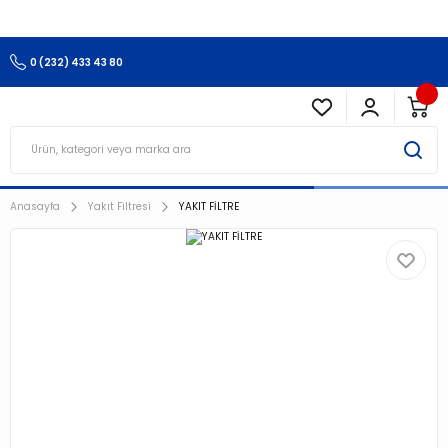
3.500 TL Ve Üzeri Alışverişlerinizde Kargo Ücretsiz !!!!!
0 (232) 433 43 80
Anasayfa
Yakıt Filtresi
YAKIT FİLTRE