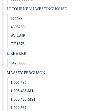
LETOURNEAU WESTINGHOUSE
065583
4305289
SV 1349
TF 1376
LIEBHERR
642 6986
MASSEY FERGUSON
1 005 435
1 005 435-M1
1 005 435-M91
1 022 567