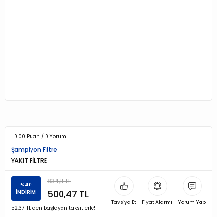
0.00 Puan / 0 Yorum
Şampiyon Filtre
YAKIT FİLTRE
834,11 TL
%40
500,47 TL
İNDİRİM
Tavsiye Et
Fiyat Alarmı
Yorum Yap
52,37 TL den başlayan taksitlerle!