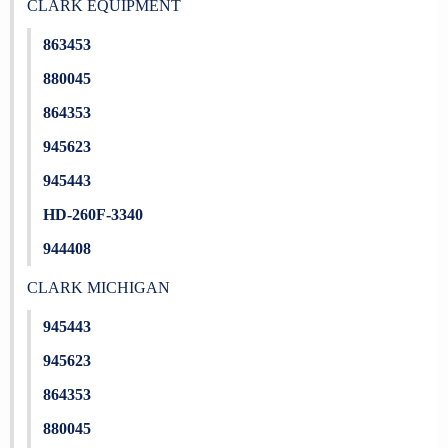
CLARK EQUIPMENT
863453
880045
864353
945623
945443
HD-260F-3340
944408
CLARK MICHIGAN
945443
945623
864353
880045