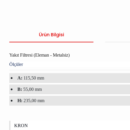
Ürün Bilgisi
Yakıt Filtresi (Eleman - Metalsiz)
Ölçüler
A:
115,50 mm
B:
55,00 mm
H:
235,00 mm
KRON