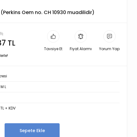
re (Perkins Oem no. CH 10930 muadilidir)
TL
87 TL
Tavsiye Et
Fiyat Alarmı
Yorum Yap
erle!
tresi
 M L
 TL + KDV
Sepete Ekle