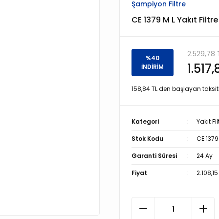
Şampiyon Filtre
CE 1379 M L Yakıt Filt
2.529,78 
%40
1.517,
İNDİRİM
158,84 TL den başlayan taksitl
Kategori
Yakıt Fil
Stok Kodu
CE 1379
Garanti Süresi
24 Ay
Fiyat
2.108,15