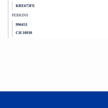
KRE673FE
PERKINS
996453
CH 10930
Bu ürünün fiyat bilgisi, resim, ürün açıklamalarında ve diğer konu
Görüş ve önerileriniz için teşekkür ederiz.
Ürün resmi kalitesiz, bozuk veya görüntülenemiyor.
Ürün açıklamasında eksik bilgiler bulunuyor.
Ürün bilgilerinde hatalar bulunuyor.
Ürün fiyatı diğer sitelerden daha pahalı.
Bu ürüne benzer farklı alternatifler olmalı.