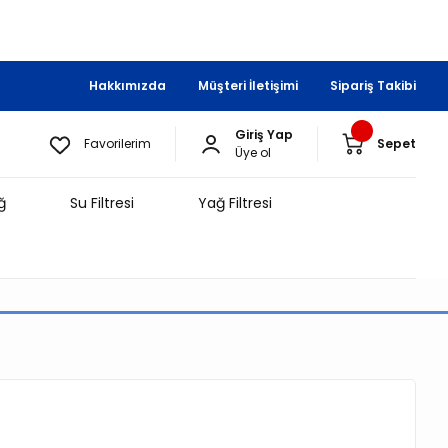
Hakkımızda
Müşteri İletişimi
Sipariş Takibi
Giriş Yap
Favorilerim
Sepet
Üye ol
ğ
Su Filtresi
Yağ Filtresi