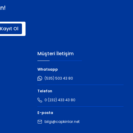
n!
Kayıt Ol
Müşteri İletişim
Whatsapp
(535) 503 43 80
Telefon
0 (232) 433 43 80
E-posta
bilgi@capkinlar.net