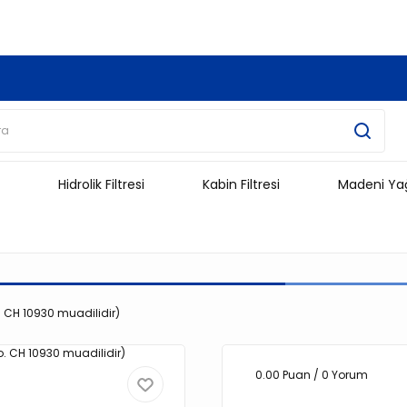
3.500 TL Ve Üzeri Alışverişlerinizde Kargo Ücretsiz !!!!!
Hidrolik Filtresi
Kabin Filtresi
Madeni Ya
o. CH 10930 muadilidir)
0.00 Puan / 0 Yorum