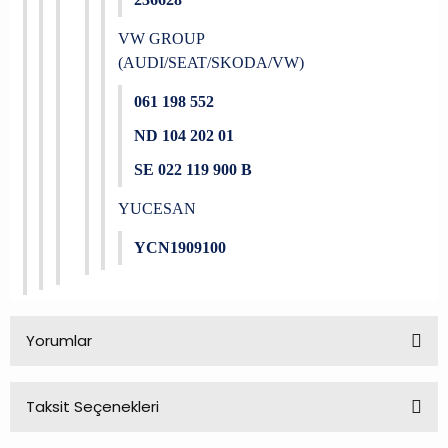
VW GROUP
(AUDI/SEAT/SKODA/VW)
061 198 552
ND 104 202 01
SE 022 119 900 B
YUCESAN
YCN1909100
Yorumlar
Taksit Seçenekleri
Bu ürüne ilk yorumu siz yapın!