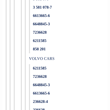
3 581 078-7
6613665-6
6648845-3
7236628
6211585
858 201
VOLVO CARS
6211585
7236628
6648845-3
6613665-6
236628-4
236628