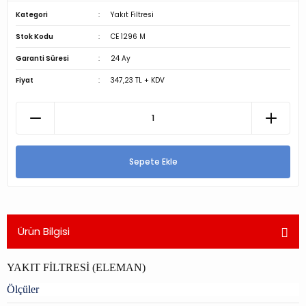
Kategori
Yakıt Filtresi
Stok Kodu
CE 1296 M
Garanti Süresi
24 Ay
Fiyat
347,23 TL + KDV
Sepete Ekle
Ürün Bilgisi
YAKIT FİLTRESİ (ELEMAN)
Ölçüler