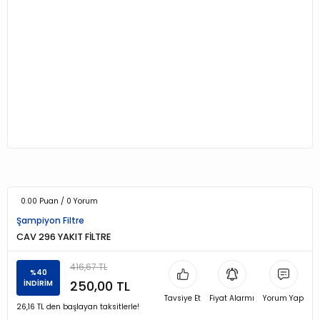
0.00 Puan / 0 Yorum
Şampiyon Filtre
CAV 296 YAKIT FİLTRE
416,67 TL
%40
250,00 TL
İNDİRİM
Tavsiye Et
Fiyat Alarmı
Yorum Yap
26,16 TL den başlayan taksitlerle!