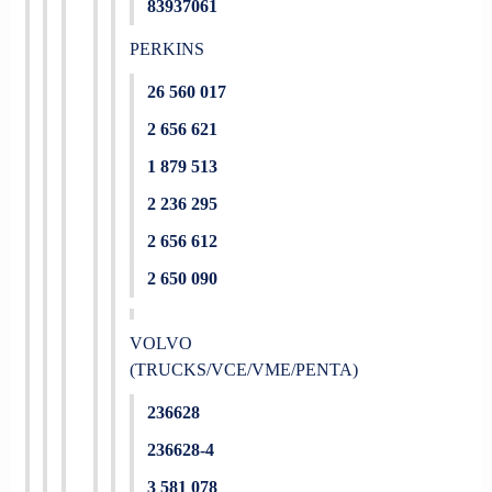
83937061
PERKINS
26 560 017
2 656 621
1 879 513
2 236 295
2 656 612
2 650 090
VOLVO
(TRUCKS/VCE/VME/PENTA)
236628
236628-4
3 581 078