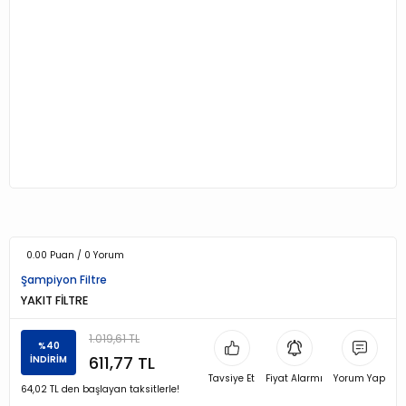
0.00 Puan / 0 Yorum
Şampiyon Filtre
YAKIT FİLTRE
1.019,61 TL
%40
611,77 TL
İNDİRİM
Tavsiye Et
Fiyat Alarmı
Yorum Yap
64,02 TL den başlayan taksitlerle!