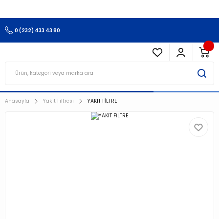
3.500 TL Ve Üzeri Alışverişlerinizde Kargo Ücretsiz !!!!!
0 (232) 433 43 80
Anasayfa
Yakıt Filtresi
YAKIT FİLTRE