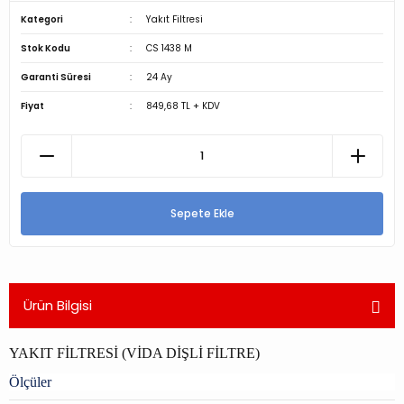
Kategori
Yakıt Filtresi
Stok Kodu
CS 1438 M
Garanti Süresi
24 Ay
Fiyat
849,68 TL + KDV
Sepete Ekle
Ürün Bilgisi
YAKIT FİLTRESİ (VİDA DİŞLİ FİLTRE)
Ölçüler