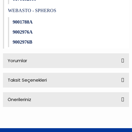
WEBASTO - SPHEROS
9001788A
9002976A
9002976B
Yorumlar
Taksit Seçenekleri
Bu ürüne ilk yorumu siz yapın!
Önerileriniz
Yorum Yaz
Bu ürünün fiyat bilgisi, resim, ürün açıklamalarında ve diğer
konularda yetersiz gördüğünüz noktaları öneri formunu
kullanarak tarafımıza iletebilirsiniz.
Görüş ve önerileriniz için teşekkür ederiz.