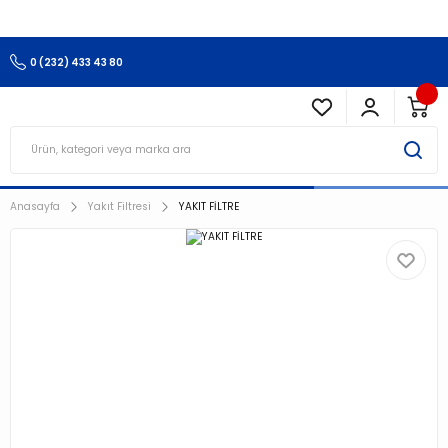
3.500 TL Ve Üzeri Alışverişlerinizde Kargo Ücretsiz !!!!!
0 (232) 433 43 80
Anasayfa
Yakıt Filtresi
YAKIT FİLTRE