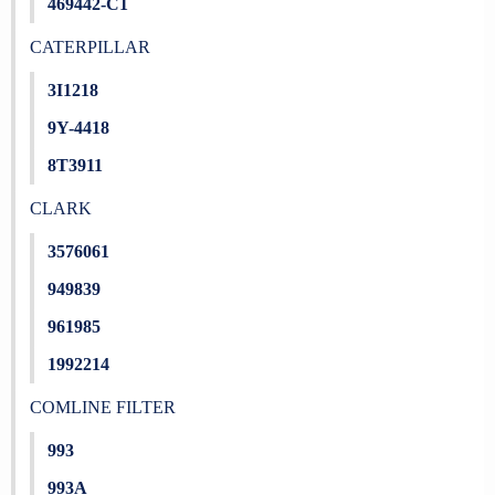
469442-C1
CATERPILLAR
3I1218
9Y-4418
8T3911
CLARK
3576061
949839
961985
1992214
COMLINE FILTER
993
993A