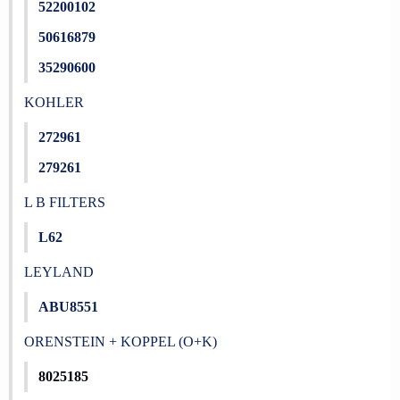
52200102
50616879
35290600
KOHLER
272961
279261
L B FILTERS
L62
LEYLAND
ABU8551
ORENSTEIN + KOPPEL (O+K)
8025185