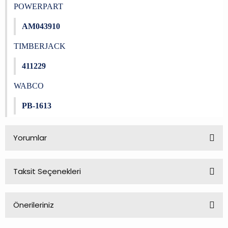
POWERPART
AM043910
TIMBERJACK
411229
WABCO
PB-1613
Yorumlar
Taksit Seçenekleri
Bu ürüne ilk yorumu siz yapın!
Önerileriniz
Yorum Yaz