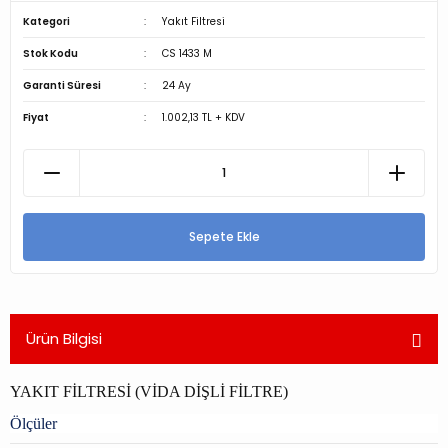
Kategori
Yakıt Filtresi
Stok Kodu
CS 1433 M
Garanti Süresi
24 Ay
Fiyat
1.002,13 TL + KDV
Sepete Ekle
Ürün Bilgisi
YAKIT FİLTRESİ (VİDA DİŞLİ FİLTRE)
Ölçüler