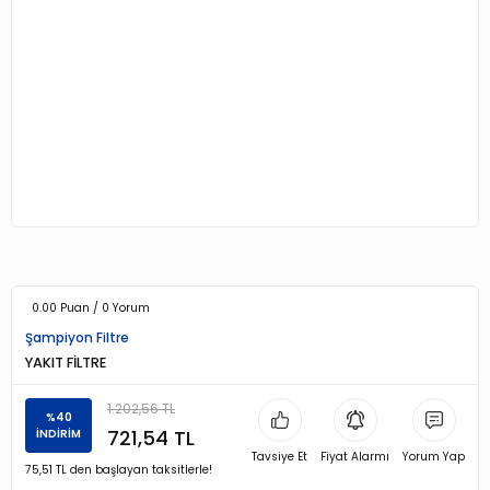
0.00 Puan / 0 Yorum
Şampiyon Filtre
YAKIT FİLTRE
1.202,56 TL
%40
721,54 TL
İNDİRİM
Tavsiye Et
Fiyat Alarmı
Yorum Yap
75,51 TL den başlayan taksitlerle!