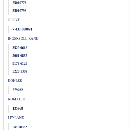
25010776
25010793
GROVE
7-437-000091
INGERSOLL-RAND
3529 0618
5061 6887
9178 6129
5226 1369
KOHLER
279262
KOMATSU
135968
LEYLAND
ABU8562