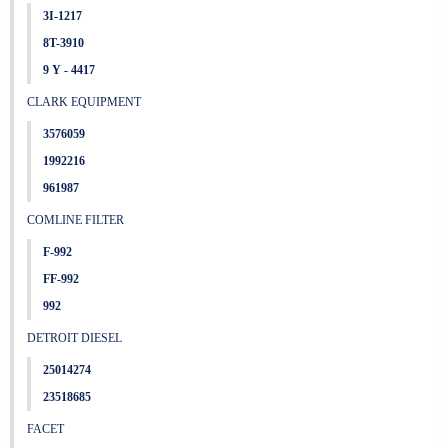
3I-1217
8T-3910
9 Y - 4417
CLARK EQUIPMENT
3576059
1992216
961987
COMLINE FILTER
F-992
FF-992
992
DETROIT DIESEL
25014274
23518685
FACET