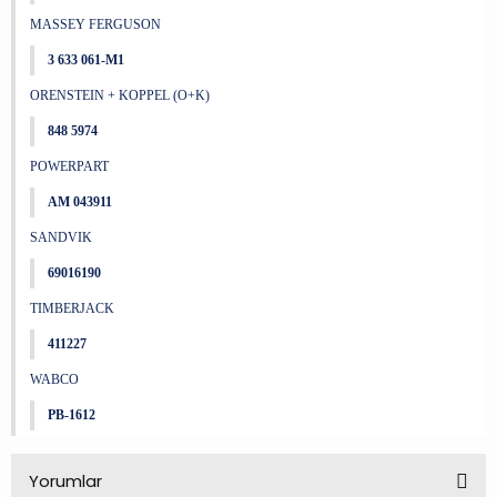
MASSEY FERGUSON
3 633 061-M1
ORENSTEIN + KOPPEL (O+K)
848 5974
POWERPART
AM 043911
SANDVIK
69016190
TIMBERJACK
411227
WABCO
PB-1612
Yorumlar