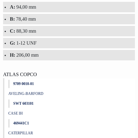
A:
94,00 mm
B:
78,40 mm
C:
88,30 mm
G:
1-12 UNF
H:
206,00 mm
ATLAS COPCO
9709 0010-01
AVELING-BARFORD
SWT 603101
CASE IH
469441C1
CATERPILLAR