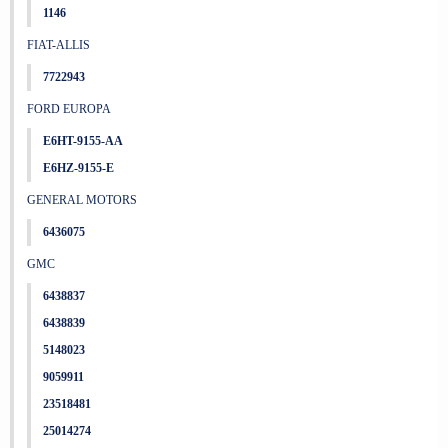
1146
FIAT-ALLIS
7722943
FORD EUROPA
E6HT-9155-AA
E6HZ-9155-E
GENERAL MOTORS
6436075
GMC
6438837
6438839
5148023
9059911
23518481
25014274