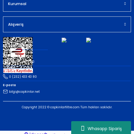
Kurumsal
Gönder
Alışveriş
Müşteri İletişim
Whatsapp
(535) 503 43 80
Telefon
0 (232) 433 43 80
E-posta
bilgi@capkinlar.net
Copyright 2022 © capkinlarfiltre.com Tüm hakları saklıdır.
Whasapp Sipariş