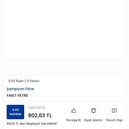
0.00 Puan / 0 Yorum
Şampiyon Filtre
YAKIT FİLTRE
1.337,72 TL
%40
802,63 TL
İNDİRİM
Tavsiye Et
Fiyat Alarmı
Yorum Yap
84,00 TL den başlayan taksitlerle!