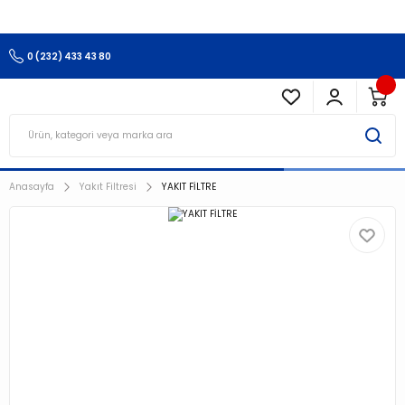
3.500 TL Ve Üzeri Alışverişlerinizde Kargo Ücretsiz !!!!!
0 (232) 433 43 80
Anasayfa
Yakıt Filtresi
YAKIT FİLTRE