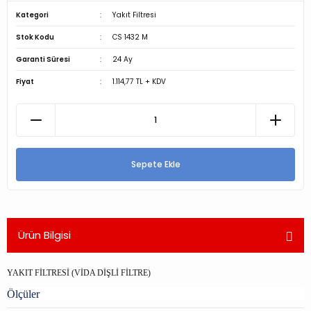
Kategori
Yakıt Filtresi
Stok Kodu
CS 1432 M
Garanti Süresi
24 Ay
Fiyat
1.114,77 TL + KDV
Sepete Ekle
Ürün Bilgisi
YAKIT FİLTRESİ (VİDA DİŞLİ FİLTRE)
Ölçüler