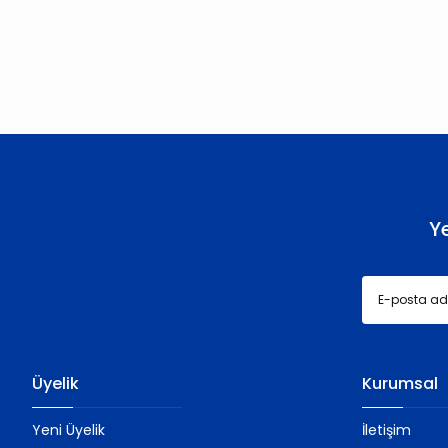
Bu ürünün fiyat bilgisi, resim, ürün açıklamalarında ve diğer konu
Görüş ve önerileriniz için teşekkür ederiz.
Ürün resmi kalitesiz, bozuk veya görüntülenemiyor.
Ürün açıklamasında eksik bilgiler bulunuyor.
Ürün bilgilerinde hatalar bulunuyor.
Ürün fiyatı diğer sitelerden daha pahalı.
Bu ürüne benzer farklı alternatifler olmalı.
Y
Üyelik
Kurumsal
Yeni Üyelik
İletişim