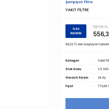
Şampiyon Filtre
YAKIT FİLTRE
927,19 TL
%40
556,3
İNDİRİM
58,22 TL den başlayan taksitle
Kategori
Yakıt Fil
Stok Kodu
CS 1431
Garanti Süresi
24 Ay
Fiyat
772,66 