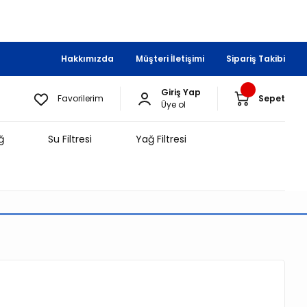
Hakkımızda
Müşteri İletişimi
Sipariş Takibi
Giriş Yap
Favorilerim
Sepet
Üye ol
ğ
Su Filtresi
Yağ Filtresi