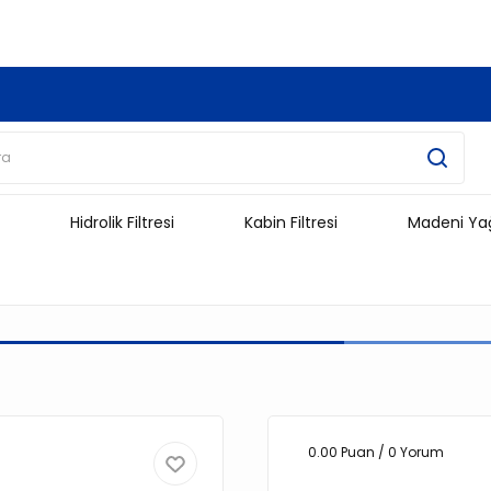
3.500 TL Ve Üzeri Alışverişlerinizde Kargo Ücretsiz !!!!!
Hidrolik Filtresi
Kabin Filtresi
Madeni Ya
0.00 Puan / 0 Yorum