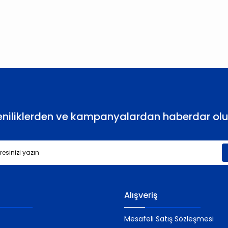
larda yetersiz gördüğünüz noktaları öneri formunu kullanarak tarafımıza
Bu ürüne ilk yorumu siz yapın!
Yorum Yaz
eniliklerden ve kampanyalardan haberdar olu
Gönder
Alışveriş
Mesafeli Satış Sözleşmesi