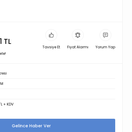
1 TL
Tavsiye Et
Fiyat Alarmı
Yorum Yap
rle!
tresi
 M
TL + KDV
Gelince Haber Ver