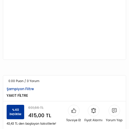
0.00 Puan / 0 Yorum
Şampiyon Filtre
YAKIT FİLTRE
691,66 TL
%40
415,00 TL
İNDİRİM
Tavsiye Et
Fiyat Alarmı
Yorum Yap
43,43 TL den başlayan taksitlerle!