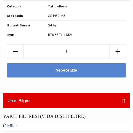
Kategori
Yakıt Filtresi
Stok Kodu
CS 1430 M8
Garanti Süresi
24 Ay
Fiyat
576,38 TL + KDV
Sepete Ekle
Ürün Bilgisi
YAKIT FİLTRESİ (VİDA DİŞLİ FİLTRE)
Ölçüler