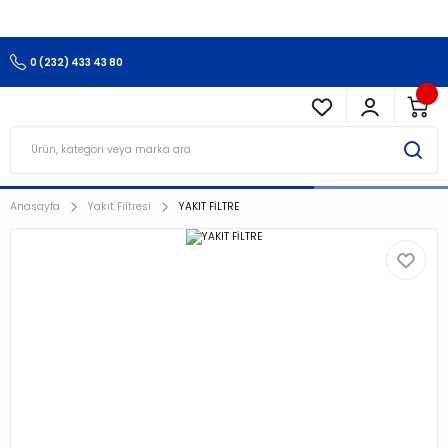
3.500 TL Ve Üzeri Alışverişlerinizde Kargo Ücretsiz !!!!!
0 (232) 433 43 80
Anasayfa
Yakıt Filtresi
YAKIT FİLTRE