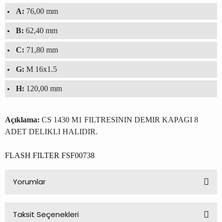
A:
76,00 mm
B:
62,40 mm
C:
71,80 mm
G:
M 16x1.5
H:
120,00 mm
Açıklama:
CS 1430 M1 FILTRESININ DEMIR KAPAGI 8
ADET DELIKLI HALIDIR.
FLASH FILTER FSF00738
Yorumlar
Taksit Seçenekleri