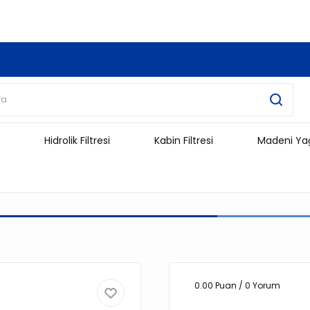
3.500 TL Ve Üzeri Alışverişlerinizde Kargo Ücretsiz !!!!!
Hidrolik Filtresi
Kabin Filtresi
Madeni Ya
0.00 Puan / 0 Yorum