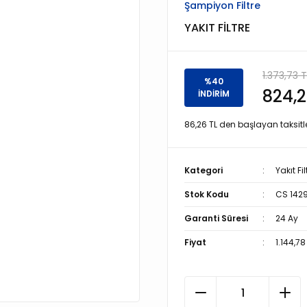
Şampiyon Filtre
YAKIT FİLTRE
1.373,73 T
%40
824,2
İNDİRİM
86,26 TL den başlayan taksitle
Kategori
Yakıt Fil
Stok Kodu
CS 142
Garanti Süresi
24 Ay
Fiyat
1.144,78