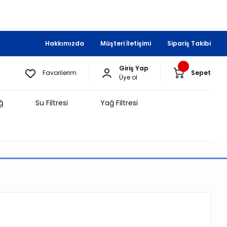
Hakkımızda
Müşteri İletişimi
Sipariş Takibi
Giriş Yap
Favorilerim
Sepet
Üye ol
ğ
Su Filtresi
Yağ Filtresi