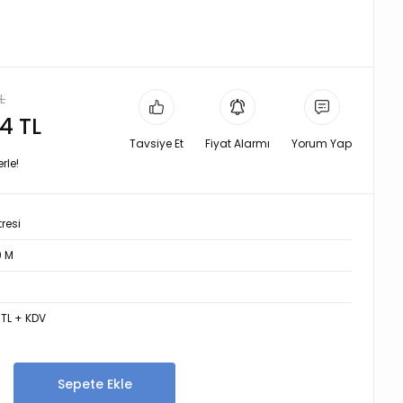
L
4 TL
Tavsiye Et
Fiyat Alarmı
Yorum Yap
rle!
tresi
9 M
 TL + KDV
Sepete Ekle