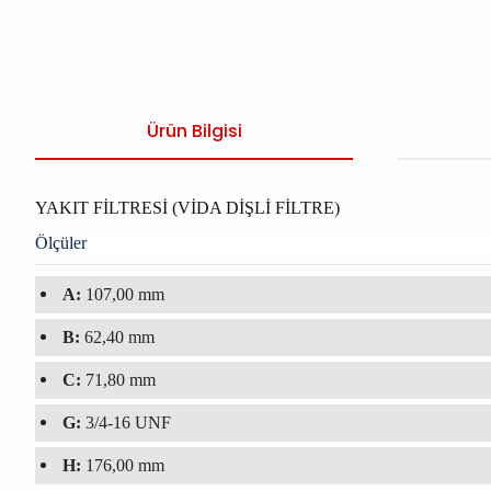
Ürün Bilgisi
YAKIT FİLTRESİ (VİDA DİŞLİ FİLTRE)
Ölçüler
A:
107,00 mm
B:
62,40 mm
C:
71,80 mm
G:
3/4-16 UNF
H:
176,00 mm