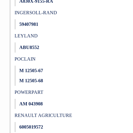
A830X-9155-RA
INGERSOLL-RAND
59407981
LEYLAND
ABU8552
POCLAIN
M 12505-67
M 12505-68
POWERPART
AM 043908
RENAULT AGRICULTURE
6005019572