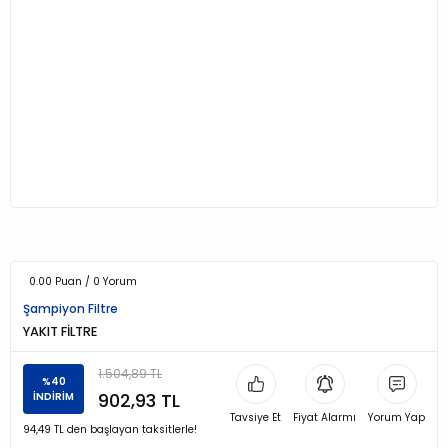
0.00 Puan / 0 Yorum
Şampiyon Filtre
YAKIT FİLTRE
1.504,89 TL
%40
902,93 TL
İNDİRİM
Tavsiye Et
Fiyat Alarmı
Yorum Yap
94,49 TL den başlayan taksitlerle!