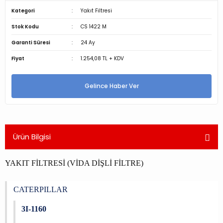
Kategori
Yakıt Filtresi
Stok Kodu
CS 1422 M
Garanti Süresi
24 Ay
Fiyat
1.254,08 TL + KDV
Gelince Haber Ver
Ürün Bilgisi
YAKIT FİLTRESİ (VİDA DİŞLİ FİLTRE)
CATERPILLAR
3I-1160