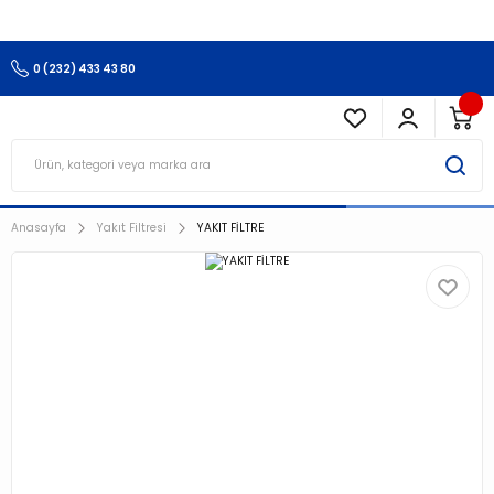
3.500 TL Ve Üzeri Alışverişlerinizde Kargo Ücretsiz !!!!!
0 (232) 433 43 80
Anasayfa
Yakıt Filtresi
YAKIT FİLTRE