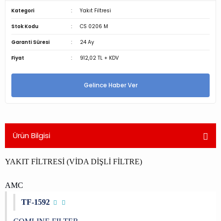
Kategori
Yakıt Filtresi
Stok Kodu
CS 0206 M
Garanti Süresi
24 Ay
Fiyat
912,02 TL + KDV
Gelince Haber Ver
Ürün Bilgisi
YAKIT FİLTRESİ (VİDA DİŞLİ FİLTRE)
AMC
TF-1592