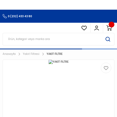
3.500 TL Ve Üzeri Alışverişlerinizde Kargo Ücretsiz !!!!!
0 (232) 433 43 80
Anasayfa
Yakıt Filtresi
YAKIT FİLTRE