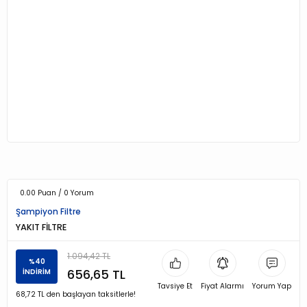
0.00 Puan / 0 Yorum
Şampiyon Filtre
YAKIT FİLTRE
1.094,42 TL
%40
656,65 TL
İNDİRİM
Tavsiye Et
Fiyat Alarmı
Yorum Yap
68,72 TL den başlayan taksitlerle!