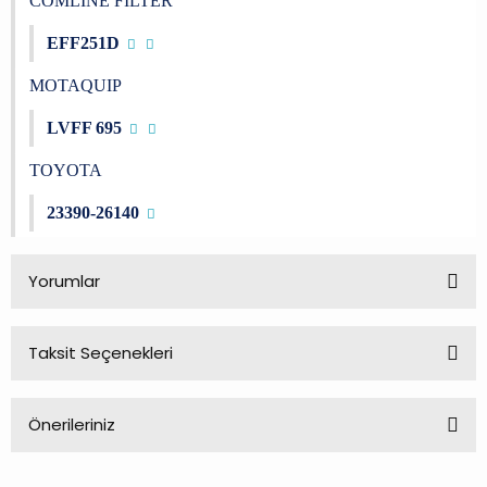
COMLINE FILTER
EFF251D
MOTAQUIP
LVFF 695
TOYOTA
23390-26140
Yorumlar
Taksit Seçenekleri
Bu ürüne ilk yorumu siz yapın!
Önerileriniz
Yorum Yaz
Bu ürünün fiyat bilgisi, resim, ürün açıklamalarında ve diğer