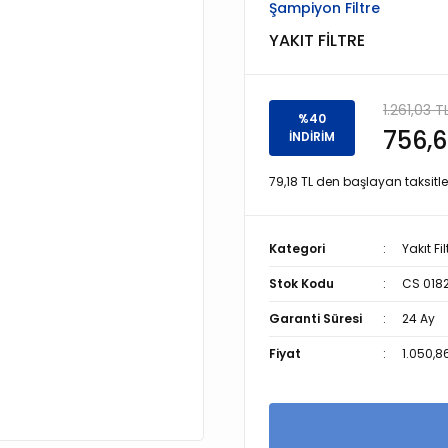
Şampiyon Filtre
YAKIT FİLTRE
1.261,03 T
%40
756,6
İNDİRİM
79,18 TL den başlayan taksitler
Kategori
Yakıt Fil
Stok Kodu
CS 018
Garanti Süresi
24 Ay
Fiyat
1.050,8