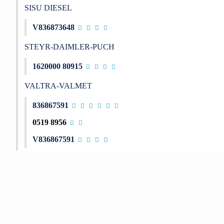
SISU DIESEL
V836873648
STEYR-DAIMLER-PUCH
1620000 80915
VALTRA-VALMET
836867591
0519 8956
V836867591
Bu ürünün fiyat bilgisi, resim, ürün açıklamalarında ve diğer konu
Görüş ve önerileriniz için teşekkür ederiz.
Ürün resmi kalitesiz, bozuk veya görüntülenemiyor.