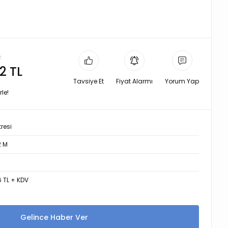
L
2 TL
Tavsiye Et
Fiyat Alarmı
Yorum Yap
le!
tresi
2 M
6 TL + KDV
Gelince Haber Ver