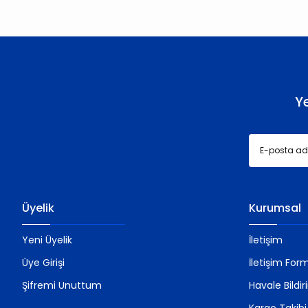
Ürün açıklamasında eksik bilgiler bulunuyor.
Ürün bilgilerinde hatalar bulunuyor.
Ürün fiyatı diğer sitelerden daha pahalı.
Bu ürüne benzer farklı alternatifler olmalı.
Y
Üyelik
Kurumsal
Yeni Üyelik
İletişim
Üye Girişi
İletişim For
Şifremi Unuttum
Havale Bildi