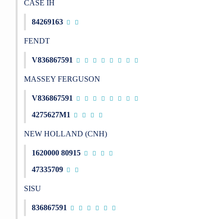
CASE IH
84269163
FENDT
V836867591
MASSEY FERGUSON
V836867591
4275627M1
NEW HOLLAND (CNH)
1620000 80915
47335709
SISU
836867591