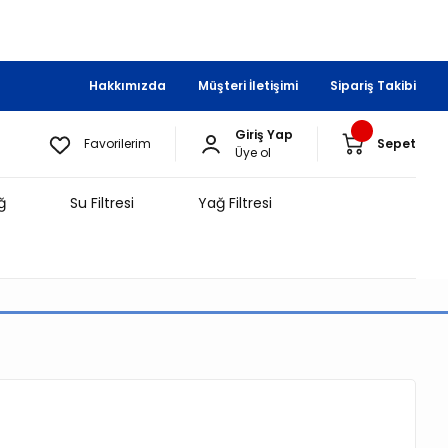
Hakkımızda
Müşteri İletişimi
Sipariş Takibi
Giriş Yap
Favorilerim
Sepet
Üye ol
ğ
Su Filtresi
Yağ Filtresi