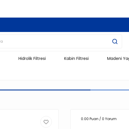
3.500 TL Ve Üzeri Alışverişlerinizde Kargo Ücretsiz !!!!!
Hidrolik Filtresi
Kabin Filtresi
Madeni Ya
0.00 Puan / 0 Yorum