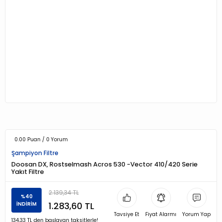
0.00 Puan / 0 Yorum
Şampiyon Filtre
Doosan DX, Rostselmash Acros 530 -Vector 410/420 Serie
Yakıt Filtre
2.139,34 TL
%40
1.283,60 TL
İNDİRİM
Tavsiye Et
Fiyat Alarmı
Yorum Yap
134,33 TL den başlayan taksitlerle!