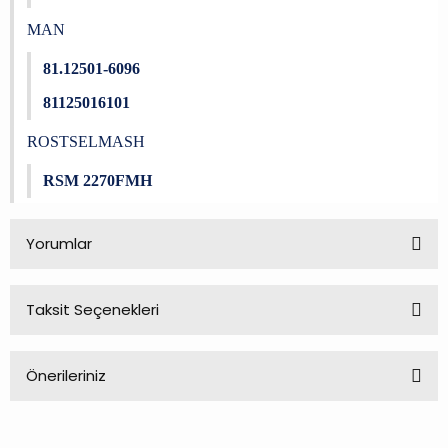
MAN
81.12501-6096
81125016101
ROSTSELMASH
RSM 2270FMH
Yorumlar
Taksit Seçenekleri
Bu ürüne ilk yorumu siz yapın!
Önerileriniz
Yorum Yaz
Bu ürünün fiyat bilgisi, resim, ürün açıklamalarında ve diğer
konularda yetersiz gördüğünüz noktaları öneri formunu