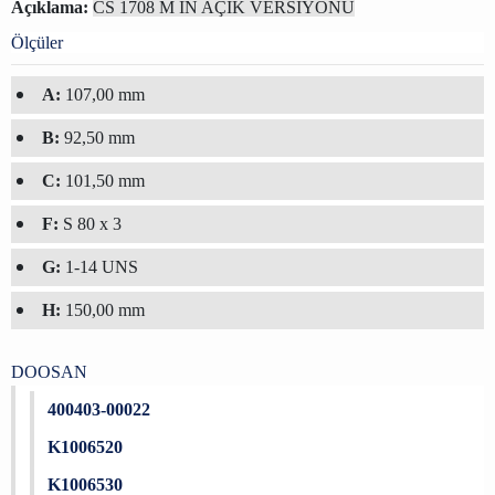
Açıklama:
CS 1708 M IN AÇIK VERSIYONU
Ölçüler
A:
107,00 mm
B:
92,50 mm
C:
101,50 mm
F:
S 80 x 3
G:
1-14 UNS
H:
150,00 mm
DOOSAN
400403-00022
K1006520
K1006530