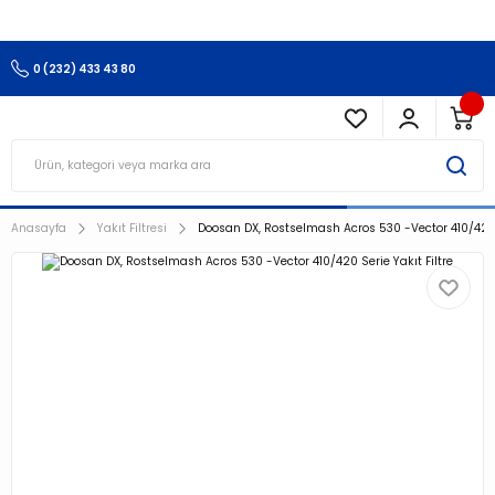
3.500 TL Ve Üzeri Alışverişlerinizde Kargo Ücretsiz !!!!!
0 (232) 433 43 80
Anasayfa
Yakıt Filtresi
Doosan DX, Rostselmash Acros 530 -Vector 410/420 S