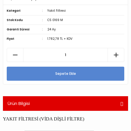
Kategori
Yakıt Filtresi
Stok Kodu
CS 0169 M
Garanti Süresi
24 Ay
Fiyat
1.782,78 TL + KDV
Sepete Ekle
Ürün Bilgisi
YAKIT FİLTRESİ (VİDA DİŞLİ FİLTRE)