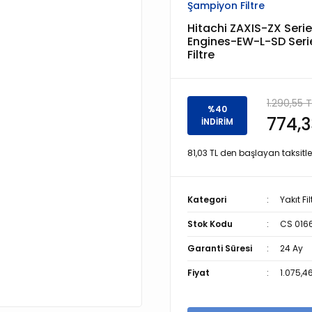
Şampiyon Filtre
Hitachi ZAXIS-ZX Seri
Engines-EW-L-SD Seri
Filtre
1.290,55 T
%40
774,3
İNDİRİM
81,03 TL den başlayan taksitler
Kategori
Yakıt Fil
Stok Kodu
CS 016
Garanti Süresi
24 Ay
Fiyat
1.075,4