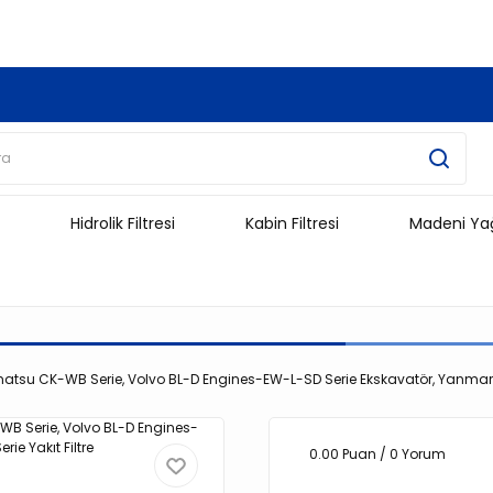
3.500 TL Ve Üzeri Alışverişlerinizde Kargo Ücretsiz !!!!!
Hidrolik Filtresi
Kabin Filtresi
Madeni Ya
omatsu CK-WB Serie, Volvo BL-D Engines-EW-L-SD Serie Ekskavatör, Yanmar 
0.00 Puan / 0 Yorum