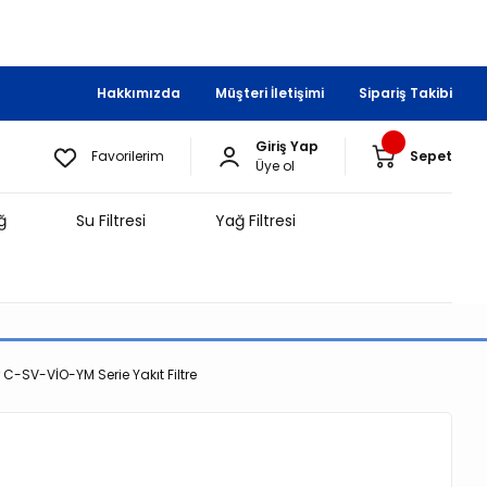
Hakkımızda
Müşteri İletişimi
Sipariş Takibi
Giriş Yap
Favorilerim
Sepet
Üye ol
ğ
Su Filtresi
Yağ Filtresi
C-SV-VİO-YM Serie Yakıt Filtre