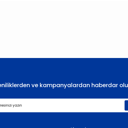
larda yetersiz gördüğünüz noktaları öneri formunu kullanarak tarafımıza
Bu ürüne ilk yorumu siz yapın!
Yorum Yaz
eniliklerden ve kampanyalardan haberdar olu
Gönder