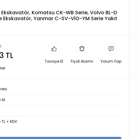
e Ekskavatör, Komatsu CK-WB Serie, Volvo BL-D
e Ekskavatör, Yanmar C-SV-VİO-YM Serie Yakıt
L
3 TL
Tavsiye Et
Fiyat Alarmı
Yorum Yap
le!
tresi
6 M
6 TL + KDV