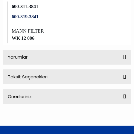
600-311-3841
600-319-3841
MANN FILTER
WK 12 006
Yorumlar
Taksit Seçenekleri
Bu ürüne ilk yorumu siz yapın!
Önerileriniz
Yorum Yaz
Bu ürünün fiyat bilgisi, resim, ürün açıklamalarında ve diğer
konularda yetersiz gördüğünüz noktaları öneri formunu
kullanarak tarafımıza iletebilirsiniz.
Görüş ve önerileriniz için teşekkür ederiz.