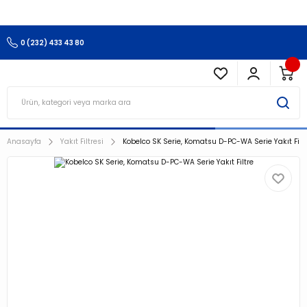
3.500 TL Ve Üzeri Alışverişlerinizde Kargo Ücretsiz !!!!!
0 (232) 433 43 80
Anasayfa
Yakıt Filtresi
Kobelco SK Serie, Komatsu D-PC-WA Serie Yakıt Filt