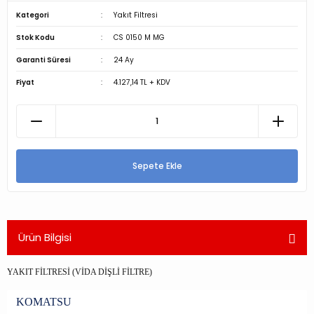
Kategori
Yakıt Filtresi
Stok Kodu
CS 0150 M MG
Garanti Süresi
24 Ay
Fiyat
4.127,14 TL + KDV
Sepete Ekle
Ürün Bilgisi
YAKIT FİLTRESİ (VİDA DİŞLİ FİLTRE)
KOMATSU