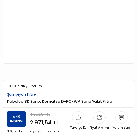
0.00 Puan / 0 Yorum
Şampiyon Filtre
Kobelco SK Serie, Komatsu D-PC-WA Serie Yakıt Filtre
4.952,57 TL
%40
2.971,54 TL
İNDİRİM
Tavsiye Et
Fiyat Alarmı
Yorum Yap
310,97 TL den başlayan taksitlerle!