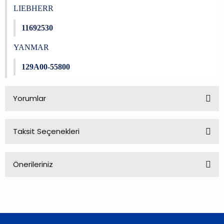
LIEBHERR
11692530
YANMAR
129A00-55800
Yorumlar
Taksit Seçenekleri
Bu ürüne ilk yorumu siz yapın!
Önerileriniz
Yorum Yaz
Bu ürünün fiyat bilgisi, resim, ürün açıklamalarında ve diğer
konularda yetersiz gördüğünüz noktaları öneri formunu
kullanarak tarafımıza iletebilirsiniz.
Görüş ve önerileriniz için teşekkür ederiz.