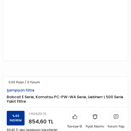
0.00 Puan / 0 Yorum
Şampiyon Filtre
Bobcat E Serie, Komatsu PC-PW-WA Serie, Liebherr L 500 Serie
Yakıt Filtre
1.424,33 TL
%40
854,60 TL
İNDİRİM
Tavsiye Et
Fiyat Alarmı
Yorum Yap
89,43 TL den başlayan taksitlerle!