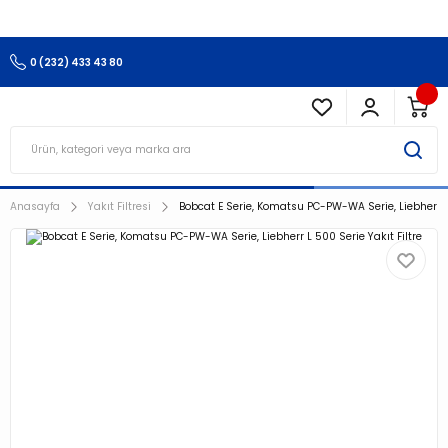
3.500 TL Ve Üzeri Alışverişlerinizde Kargo Ücretsiz !!!!!
0 (232) 433 43 80
Anasayfa
Yakıt Filtresi
Bobcat E Serie, Komatsu PC-PW-WA Serie, Liebherr L 