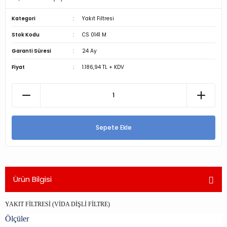
Kategori
Yakıt Filtresi
Stok Kodu
CS 0141 M
Garanti Süresi
24 Ay
Fiyat
1.186,94 TL + KDV
Sepete Ekle
Ürün Bilgisi
YAKIT FİLTRESİ (VİDA DİŞLİ FİLTRE)
Ölçüler