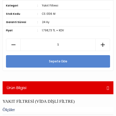
Kategori
Yakıt Filtresi
Stok Kodu
CS 0136 M
Garanti Süresi
24 Ay
Fiyat
1.798,73 TL + KDV
Sepete Ekle
Ürün Bilgisi
YAKIT FİLTRESİ (VİDA DİŞLİ FİLTRE)
Ölçüler