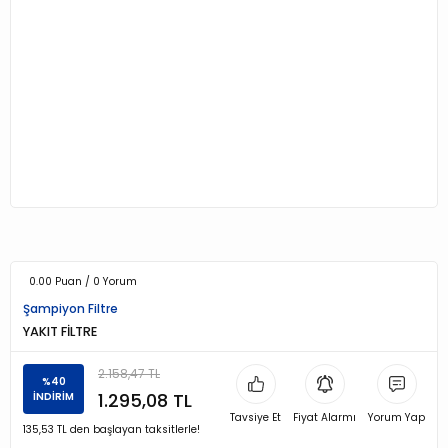
0.00 Puan / 0 Yorum
Şampiyon Filtre
YAKIT FİLTRE
2.158,47 TL
%40
1.295,08 TL
İNDİRİM
Tavsiye Et
Fiyat Alarmı
Yorum Yap
135,53 TL den başlayan taksitlerle!