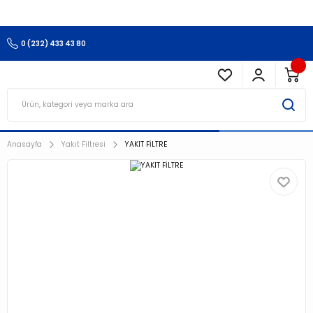
3.500 TL Ve Üzeri Alışverişlerinizde Kargo Ücretsiz !!!!!
0 (232) 433 43 80
Anasayfa
Yakıt Filtresi
YAKIT FİLTRE