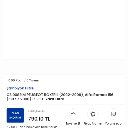
0.00 Puan / 0 Yorum
Şampiyon Filtre
CS 0089 M PEUGEOT BOXER II (2002-2006), Alfa Romeo 156
(1997 > 2006) 1.9 JTD Yakıt Filtre
1.316,84 TL
%40
790,10 TL
İNDİRİM
Tavsiye Et
Fiyat Alarmı
Yorum Yap
82,68 TL den başlayan taksitlerle!