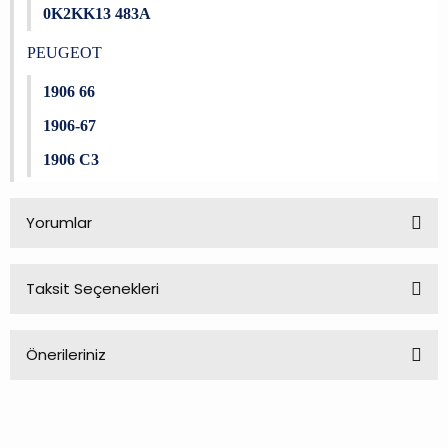
0K2KK13 483A
PEUGEOT
1906 66
1906-67
1906 C3
Yorumlar
Taksit Seçenekleri
Bu ürüne ilk yorumu siz yapın!
Önerileriniz
Yorum Yaz
Bu ürünün fiyat bilgisi, resim, ürün açıklamalarında ve diğer
konularda yetersiz gördüğünüz noktaları öneri formunu
kullanarak tarafımıza iletebilirsiniz.