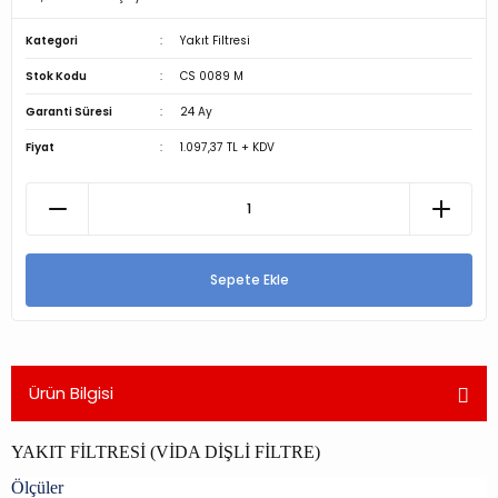
Kategori
Yakıt Filtresi
Stok Kodu
CS 0089 M
Garanti Süresi
24 Ay
Fiyat
1.097,37 TL + KDV
Sepete Ekle
Ürün Bilgisi
YAKIT FİLTRESİ (VİDA DİŞLİ FİLTRE)
Ölçüler