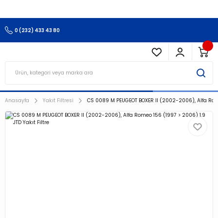
3.500 TL Ve Üzeri Alışverişlerinizde Kargo Ücretsiz !!!!!
0 (232) 433 43 80
Anasayfa
Yakıt Filtresi
CS 0089 M PEUGEOT BOXER II (2002-2006), Alfa Romeo