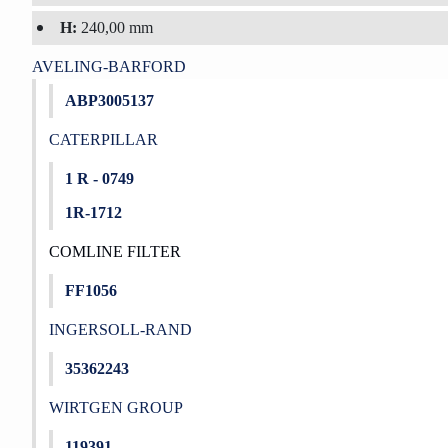
H:
240,00 mm
AVELING-BARFORD
ABP3005137
CATERPILLAR
1 R - 0749
1R-1712
COMLINE FILTER
FF1056
INGERSOLL-RAND
35362243
WIRTGEN GROUP
119391