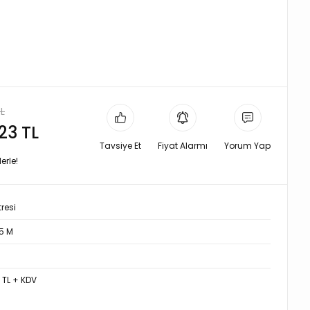
TL
,23 TL
Tavsiye Et
Fiyat Alarmı
Yorum Yap
erle!
tresi
5 M
8 TL + KDV