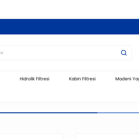
3.500 TL Ve Üzeri Alışverişlerinizde Kargo Ücretsiz !!!!!
Hidrolik Filtresi
Kabin Filtresi
Madeni Ya