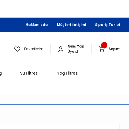
Hakkımızda
Müşteri İletişimi
Sipariş Takibi
Giriş Yap
Favorilerim
Sepet
Üye ol
ğ
Su Filtresi
Yağ Filtresi