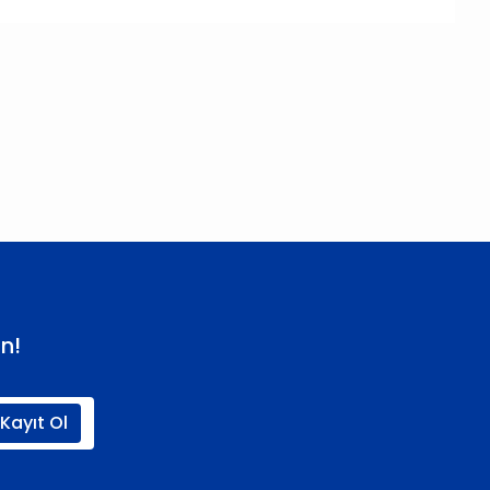
 iletebilirsiniz.
n!
Kayıt Ol