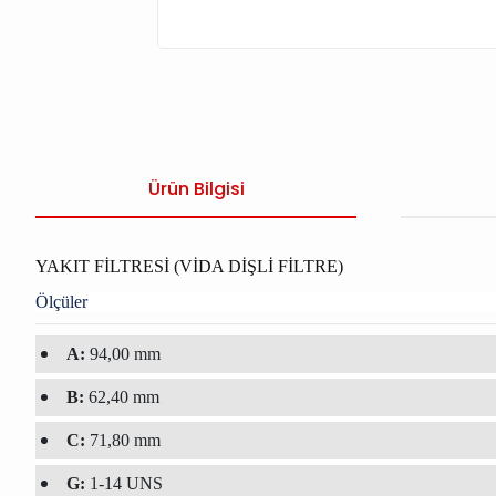
Ürün Bilgisi
YAKIT FİLTRESİ (VİDA DİŞLİ FİLTRE)
Ölçüler
A:
94,00 mm
B:
62,40 mm
C:
71,80 mm
G:
1-14 UNS