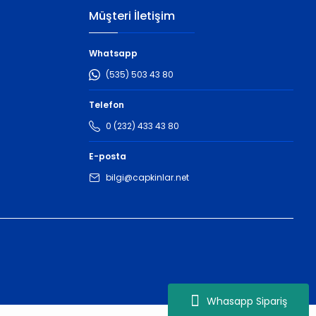
Müşteri İletişim
Whatsapp
(535) 503 43 80
Telefon
0 (232) 433 43 80
E-posta
bilgi@capkinlar.net
Whasapp Sipariş