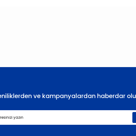
larda yetersiz gördüğünüz noktaları öneri formunu kullanarak tarafımıza
Bu ürüne ilk yorumu siz yapın!
Yorum Yaz
eniliklerden ve kampanyalardan haberdar olu
Gönder