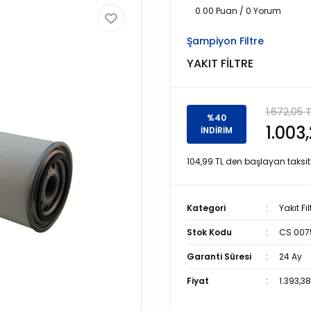
0.00 Puan / 0 Yorum
Şampiyon Filtre
YAKIT FİLTRE
1.672,05 
%40
1.003
İNDİRİM
104,99 TL den başlayan taksitl
Kategori
Yakıt Fil
Stok Kodu
CS 007
Garanti Süresi
24 Ay
Fiyat
1.393,3