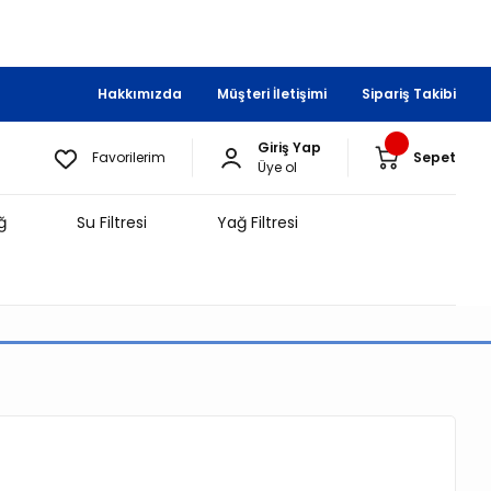
Hakkımızda
Müşteri İletişimi
Sipariş Takibi
Giriş Yap
Favorilerim
Sepet
Üye ol
ğ
Su Filtresi
Yağ Filtresi