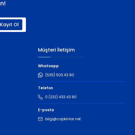
n!
Kayıt Ol
Müşteri İletişim
Whatsapp
(535) 503 43 80
Telefon
0 (232) 433 43 80
E-posta
bilgi@capkinlar.net