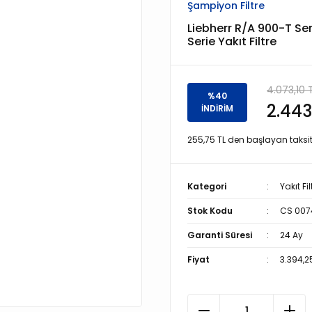
Şampiyon Filtre
Liebherr R/A 900-T Se
Serie Yakıt Filtre
4.073,10 
%40
2.443
İNDİRİM
255,75 TL den başlayan taksitl
Kategori
Yakıt Fil
Stok Kodu
CS 007
Garanti Süresi
24 Ay
Fiyat
3.394,2