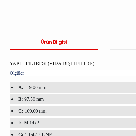
Ürün Bilgisi
YAKIT FİLTRESİ (VİDA DİŞLİ FİLTRE)
Ölçüler
A:
119,00 mm
B:
97,50 mm
C:
109,00 mm
F:
M 14x2
G:
1 1/4-12 UNF