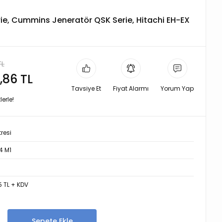
rie, Cummins Jeneratör QSK Serie, Hitachi EH-EX
TL
,86 TL
Tavsiye Et
Fiyat Alarmı
Yorum Yap
erle!
tresi
4 M1
5 TL + KDV
Sepete Ekle