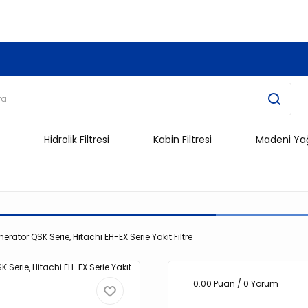
3.500 TL Ve Üzeri Alışverişlerinizde Kargo Ücretsiz !!!!!
Hidrolik Filtresi
Kabin Filtresi
Madeni Ya
atör QSK Serie, Hitachi EH-EX Serie Yakıt Filtre
0.00 Puan / 0 Yorum