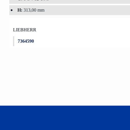
H:
313,00 mm
LIEBHERR
7364590
Bu ürünün fiyat bilgisi, resim, ürün açıklamalarında ve diğer konu
Görüş ve önerileriniz için teşekkür ederiz.
Ürün resmi kalitesiz, bozuk veya görüntülenemiyor.
Ürün açıklamasında eksik bilgiler bulunuyor.
Ürün bilgilerinde hatalar bulunuyor.
Ürün fiyatı diğer sitelerden daha pahalı.
Bu ürüne benzer farklı alternatifler olmalı.