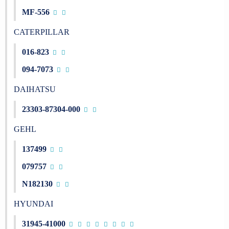
MF-556
CATERPILLAR
016-823
094-7073
DAIHATSU
23303-87304-000
GEHL
137499
079757
N182130
HYUNDAI
31945-41000