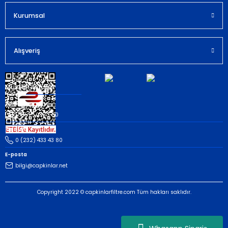
Kurumsal
Gönder
Alışveriş
Müşteri İletişim
Whatsapp
(535) 503 43 80
Telefon
0 (232) 433 43 80
E-posta
bilgi@capkinlar.net
Copyright 2022 © capkinlarfiltre.com Tüm hakları saklıdır.