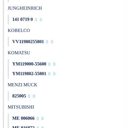
JUNGHEINRICH
141 0719 0
KOBELCO
VV11980255801
KOMATSU
YM119000-55600
YM119802-55801
MENZI MUCK
825005
MITSUBISHI
ME 006066
ME 016872