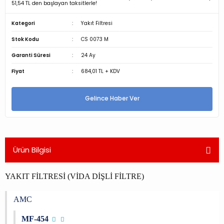
51,54 TL den başlayan taksitlerle!
Kategori
Yakıt Filtresi
Stok Kodu
CS 0073 M
Garanti Süresi
24 Ay
Fiyat
684,01 TL + KDV
Gelince Haber Ver
Ürün Bilgisi
YAKIT FİLTRESİ (VİDA DİŞLİ FİLTRE)
AMC
MF-454