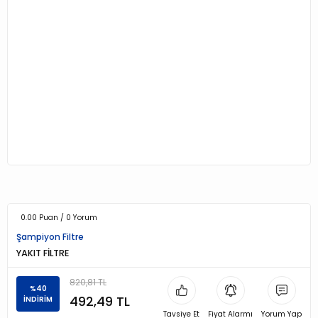
0.00 Puan / 0 Yorum
Şampiyon Filtre
YAKIT FİLTRE
820,81 TL
%40
492,49 TL
İNDİRİM
Tavsiye Et
Fiyat Alarmı
Yorum Yap