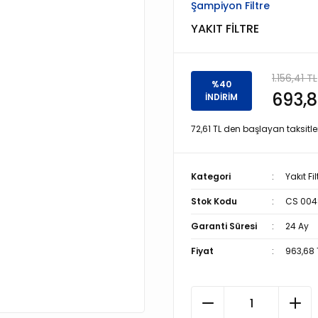
Şampiyon Filtre
YAKIT FİLTRE
1.156,41 TL
%40
693,8
İNDİRİM
72,61 TL den başlayan taksitler
Kategori
Yakıt Fil
Stok Kodu
CS 004
Garanti Süresi
24 Ay
Fiyat
963,68 