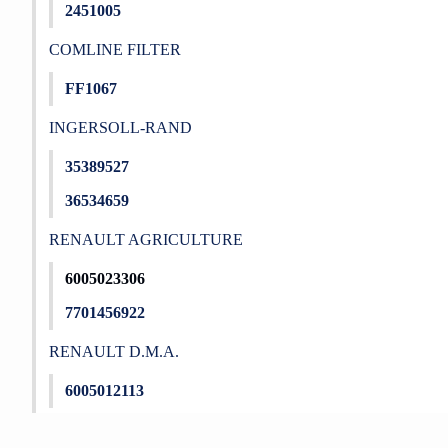
2451005
COMLINE FILTER
FF1067
INGERSOLL-RAND
35389527
36534659
RENAULT AGRICULTURE
6005023306
7701456922
RENAULT D.M.A.
6005012113