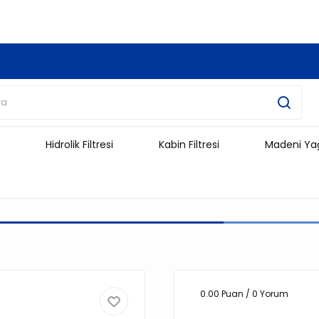
3.500 TL Ve Üzeri Alışverişlerinizde Kargo Ücretsiz !!!!!
Hidrolik Filtresi
Kabin Filtresi
Madeni Ya
0.00 Puan / 0 Yorum