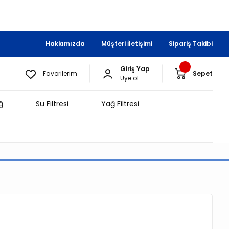
Hakkımızda
Müşteri İletişimi
Sipariş Takibi
Giriş Yap
Favorilerim
Sepet
Üye ol
ğ
Su Filtresi
Yağ Filtresi