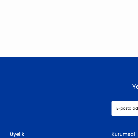
Bu ürünün fiyat bilgisi, resim, ürün açıklamalarında ve diğer konu
Görüş ve önerileriniz için teşekkür ederiz.
Ürün resmi kalitesiz, bozuk veya görüntülenemiyor.
Ürün açıklamasında eksik bilgiler bulunuyor.
Ürün bilgilerinde hatalar bulunuyor.
Ürün fiyatı diğer sitelerden daha pahalı.
Bu ürüne benzer farklı alternatifler olmalı.
Y
Üyelik
Kurumsal