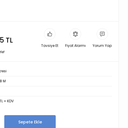
5 TL
Tavsiye Et
Fiyat Alarmı
Yorum Yap
le!
tresi
8 M
TL + KDV
Sepete Ekle