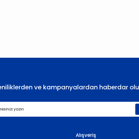
larda yetersiz gördüğünüz noktaları öneri formunu kullanarak tarafımıza
Bu ürüne ilk yorumu siz yapın!
Yorum Yaz
eniliklerden ve kampanyalardan haberdar olu
Gönder
Alışveriş