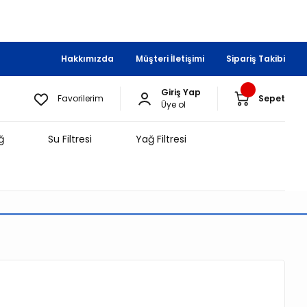
Hakkımızda
Müşteri İletişimi
Sipariş Takibi
Giriş Yap
Favorilerim
Sepet
Üye ol
ğ
Su Filtresi
Yağ Filtresi