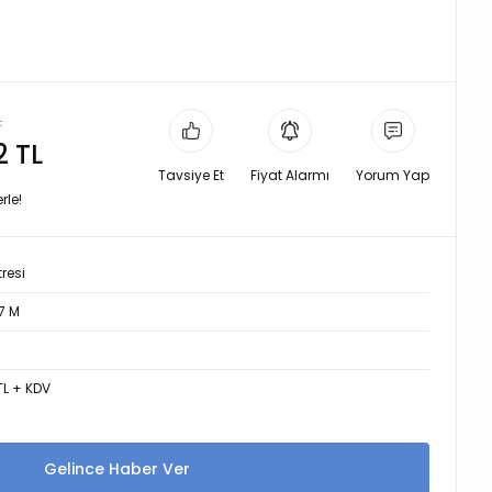
L
2 TL
Tavsiye Et
Fiyat Alarmı
Yorum Yap
rle!
tresi
7 M
TL + KDV
Gelince Haber Ver