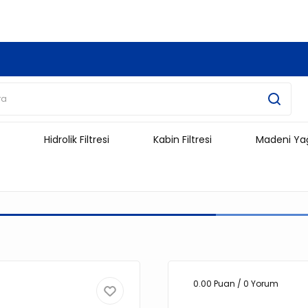
3.500 TL Ve Üzeri Alışverişlerinizde Kargo Ücretsiz !!!!!
Hidrolik Filtresi
Kabin Filtresi
Madeni Ya
0.00 Puan / 0 Yorum