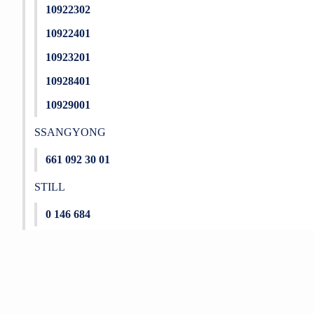
10922302
10922401
10923201
10928401
10929001
SSANGYONG
661 092 30 01
STILL
0 146 684
Bu ürünün fiyat bilgisi, resim, ürün açıklamalarında ve diğer konu
Görüş ve önerileriniz için teşekkür ederiz.