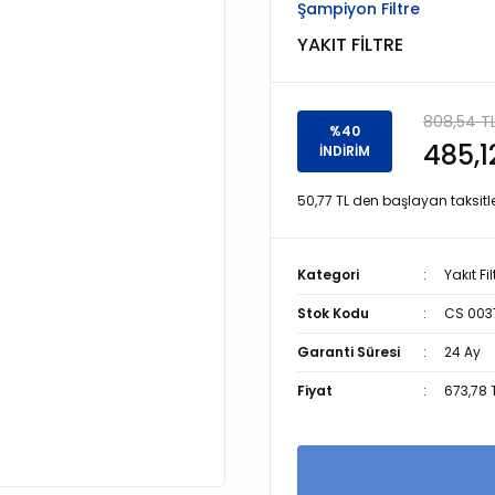
Şampiyon Filtre
YAKIT FİLTRE
808,54 T
%40
485,1
İNDİRİM
50,77 TL den başlayan taksitle
Kategori
Yakıt Fil
Stok Kodu
CS 003
Garanti Süresi
24 Ay
Fiyat
673,78 