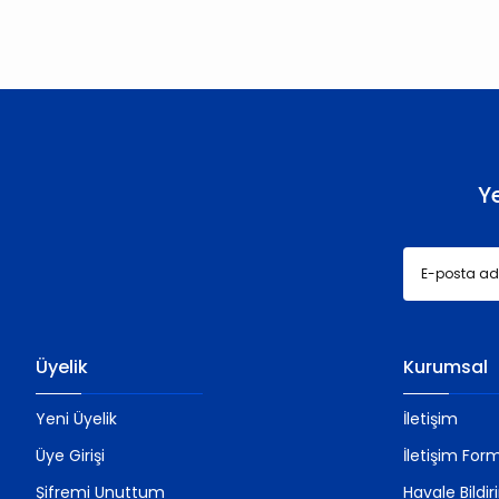
Ürün resmi kalitesiz, bozuk veya görüntülenemiyor.
Ürün açıklamasında eksik bilgiler bulunuyor.
Ürün bilgilerinde hatalar bulunuyor.
Ürün fiyatı diğer sitelerden daha pahalı.
Bu ürüne benzer farklı alternatifler olmalı.
Y
Üyelik
Kurumsal
Yeni Üyelik
İletişim
Üye Girişi
İletişim For
Şifremi Unuttum
Havale Bildi