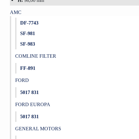
H:
98,00 mm
AMC
DF-7743
SF-981
SF-983
COMLINE FILTER
FF-891
FORD
5017 831
FORD EUROPA
5017 831
GENERAL MOTORS