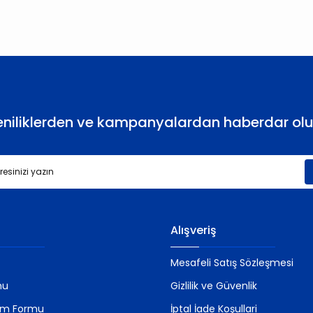
Yorum Yaz
eniliklerden ve kampanyalardan haberdar olu
Gönder
Alışveriş
Mesafeli Satış Sözleşmesi
mu
Gizlilik ve Güvenlik
rim Formu
İptal İade Koşullari