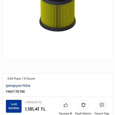
0.00 Puan / 0 Yorum
Şampiyon Filtre
YAKIT FİLTRE
1.969,02 TL
%40
1.181,41 TL
İNDİRİM
Tavsiye Et
Fiyat Alarmı
Yorum Yap