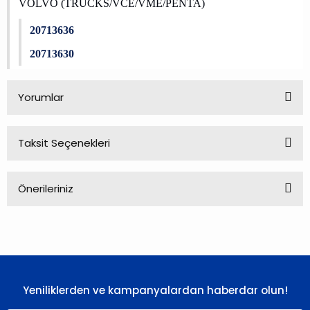
VOLVO (TRUCKS/VCE/VME/PENTA)
20713636
20713630
Yorumlar
Taksit Seçenekleri
Bu ürüne ilk yorumu siz yapın!
Önerileriniz
Yorum Yaz
Bu ürünün fiyat bilgisi, resim, ürün açıklamalarında ve diğer
konularda yetersiz gördüğünüz noktaları öneri formunu
kullanarak tarafımıza iletebilirsiniz.
Görüş ve önerileriniz için teşekkür ederiz.
Yeniliklerden ve kampanyalardan haberdar olun!
Ürün resmi kalitesiz, bozuk veya görüntülenemiyor.