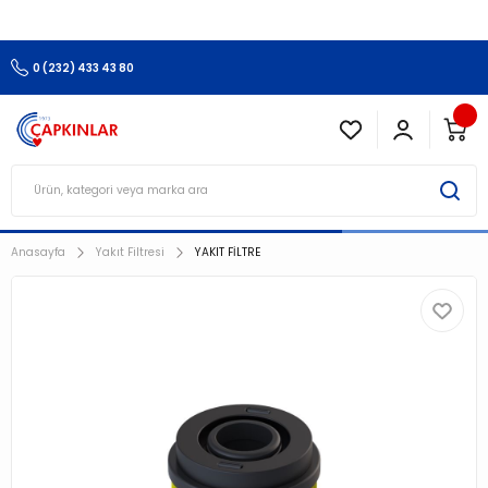
3.500 TL Ve Üzeri Alışverişlerinizde Kargo Ücretsiz !!!!!
0 (232) 433 43 80
Anasayfa
Yakıt Filtresi
YAKIT FİLTRE