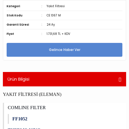
Kategori
Yakıt Filtresi
Stok Kodu
CE 1367 M
Garanti Süresi
24 Ay
Fiyat
1.731,68 TL + KDV
Gelince Haber Ver
Ürün Bilgisi
YAKIT FİLTRESİ (ELEMAN)
COMLINE FILTER
FF1052