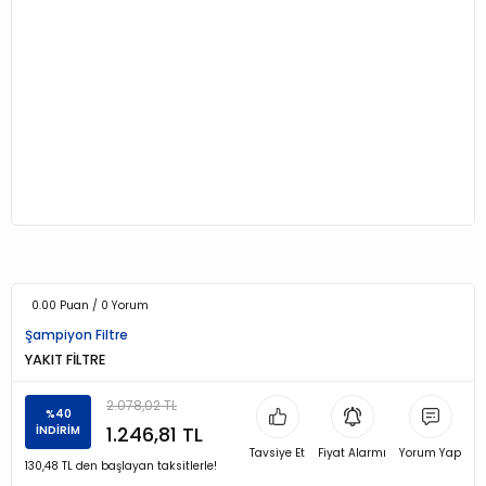
0.00 Puan / 0 Yorum
Şampiyon Filtre
YAKIT FİLTRE
2.078,02 TL
%40
1.246,81 TL
İNDİRİM
Tavsiye Et
Fiyat Alarmı
Yorum Yap
130,48 TL den başlayan taksitlerle!