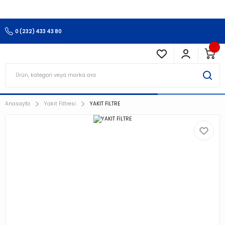
3.500 TL Ve Üzeri Alışverişlerinizde Kargo Ücretsiz !!!!!
0 (232) 433 43 80
Anasayfa
Yakıt Filtresi
YAKIT FİLTRE