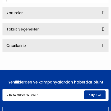
Yorumlar
Taksit Seçenekleri
Bu ürüne ilk yorumu siz yapın!
Önerileriniz
Yorum Yaz
Bu ürünün fiyat bilgisi, resim, ürün açıklamalarında ve diğer
konularda yetersiz gördüğünüz noktaları öneri formunu
kullanarak tarafımıza iletebilirsiniz.
Görüş ve önerileriniz için teşekkür ederiz.
Yeniliklerden ve kampanyalardan haberdar olun!
Ürün resmi kalitesiz, bozuk veya görüntülenemiyor.
Ürün açıklamasında eksik bilgiler bulunuyor.
Kayıt Ol
Ürün bilgilerinde hatalar bulunuyor.
Ürün fiyatı diğer sitelerden daha pahalı.