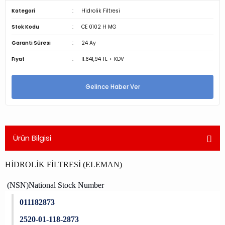
Kategori
Hidrolik Filtresi
Stok Kodu
CE 0102 H MG
Garanti Süresi
24 Ay
Fiyat
11.641,94 TL + KDV
Gelince Haber Ver
Ürün Bilgisi
HİDROLİK FİLTRESİ (ELEMAN)
(NSN)National Stock Number
011182873
2520-01-118-2873