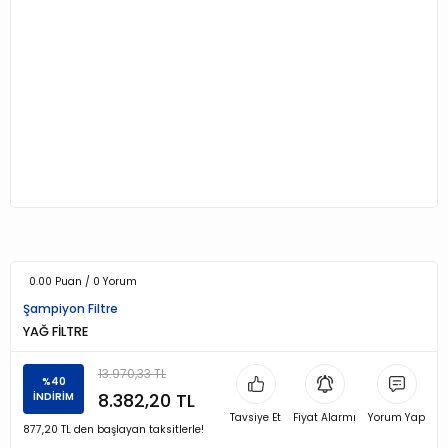
0.00 Puan / 0 Yorum
Şampiyon Filtre
YAĞ FİLTRE
13.970,33 TL
%40
8.382,20 TL
İNDİRİM
Tavsiye Et
Fiyat Alarmı
Yorum Yap
877,20 TL den başlayan taksitlerle!