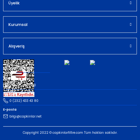
Bu ürüne benzer farklı alternatifler olmalı.
Üyelik
Kurumsal
Gönder
Alışveriş
Müşteri İletişim
Whatsapp
(535) 503 43 80
Telefon
0 (232) 433 43 80
E-posta
bilgi@capkinlar.net
Copyright 2022 © capkinlarfiltre.com Tüm hakları saklıdır.