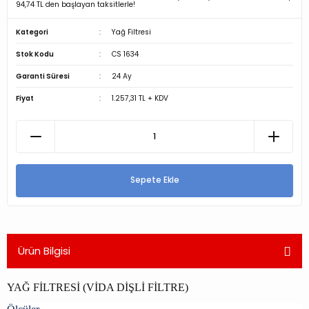
94,74 TL den başlayan taksitlerle!
Kategori
Yağ Filtresi
Stok Kodu
CS 1634
Garanti Süresi
24 Ay
Fiyat
1.257,31 TL + KDV
Sepete Ekle
Ürün Bilgisi
YAĞ FİLTRESİ (VİDA DİŞLİ FİLTRE)