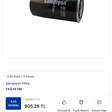
0.00 Puan / 0 Yorum
Şampiyon Filtre
YAĞ FİLTRE
1.508,77 TL
%40
905,26 TL
İNDİRİM
Tavsiye Et
Fiyat Alarmı
Yorum Yap