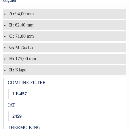
Ölçüler
A:
94,00 mm
B:
62,40 mm
C:
71,80 mm
G:
M 26x1.5
H:
175,00 mm
R:
Klape
COMLINE FILTER
LF-457
JAT
2459
THERMO KING