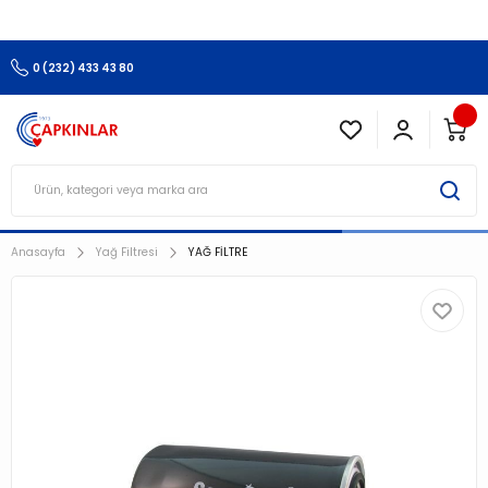
3.500 TL Ve Üzeri Alışverişlerinizde Kargo Ücretsiz !!!!!
0 (232) 433 43 80
Anasayfa
Yağ Filtresi
YAĞ FİLTRE