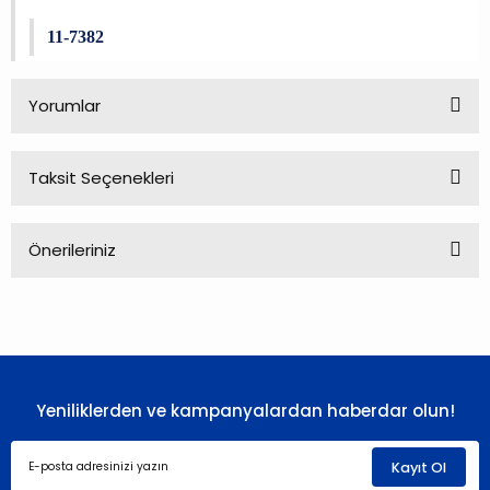
11-7382
Yorumlar
Taksit Seçenekleri
Bu ürüne ilk yorumu siz yapın!
Önerileriniz
Yorum Yaz
Bu ürünün fiyat bilgisi, resim, ürün açıklamalarında ve diğer
konularda yetersiz gördüğünüz noktaları öneri formunu
kullanarak tarafımıza iletebilirsiniz.
Görüş ve önerileriniz için teşekkür ederiz.
Yeniliklerden ve kampanyalardan haberdar olun!
Ürün resmi kalitesiz, bozuk veya görüntülenemiyor.
Ürün açıklamasında eksik bilgiler bulunuyor.
Kayıt Ol
Ürün bilgilerinde hatalar bulunuyor.