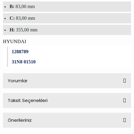
B:
83,00 mm
C:
83,00 mm
H:
355,00 mm
HYUNDAI
1288789
31N8 01510
Yorumlar
Taksit Seçenekleri
Bu ürüne ilk yorumu siz yapın!
Önerileriniz
Yorum Yaz