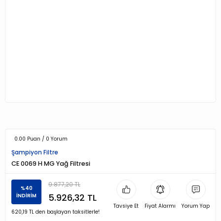
0.00 Puan / 0 Yorum
Şampiyon Filtre
CE 0069 H MG Yağ Filtresi
9.877,20 TL
%40
5.926,32 TL
İNDİRİM
Tavsiye Et
Fiyat Alarmı
Yorum Yap
620,19 TL den başlayan taksitlerle!