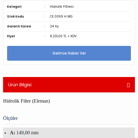
Kategori
Hidrolik Filtresi
Stok Kodu
CE 0069 H MG
Garanti Süresi
24 Ay
Fiyat
8.231,00 TL + KDV
Gelince Haber Ver
Ürün Bilgisi
Hidrolik Filtre (Eleman)
Ölçüler
A:
149,00 mm