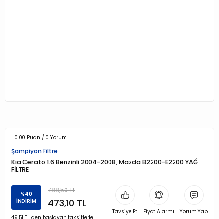
0.00 Puan / 0 Yorum
Şampiyon Filtre
Kia Cerato 1.6 Benzinli 2004-2008, Mazda B2200-E2200 YAĞ
FİLTRE
788,50 TL
%40
473,10 TL
İNDİRİM
Tavsiye Et
Fiyat Alarmı
Yorum Yap
49,51 TL den başlayan taksitlerle!