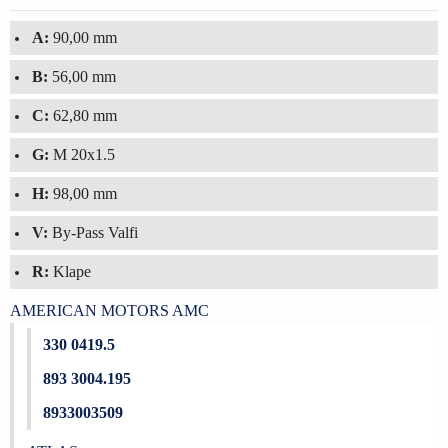
A:
90,00 mm
B:
56,00 mm
C:
62,80 mm
G:
M 20x1.5
H:
98,00 mm
V:
By-Pass Valfi
R:
Klape
AMERICAN MOTORS AMC
330 0419.5
893 3004.195
8933003509