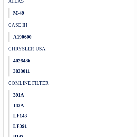
ATLAS
M-49
CASE IH
A190600
CHRYSLER USA
4026486
3838011
COMLINE FILTER
391A
143A
LF143
LF391
P143