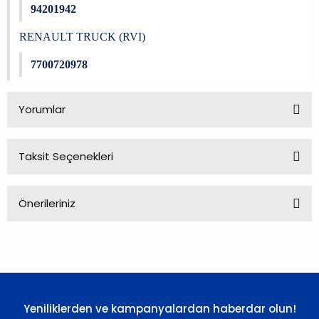
94201942
RENAULT TRUCK (RVI)
7700720978
Yorumlar
Taksit Seçenekleri
Bu ürüne ilk yorumu siz yapın!
Önerileriniz
Yorum Yaz
Bu ürünün fiyat bilgisi, resim, ürün açıklamalarında ve diğer
konularda yetersiz gördüğünüz noktaları öneri formunu
kullanarak tarafımıza iletebilirsiniz.
Görüş ve önerileriniz için teşekkür ederiz.
Yeniliklerden ve kampanyalardan haberdar olun!
Ürün resmi kalitesiz, bozuk veya görüntülenemiyor.