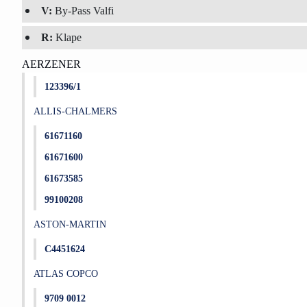
V:
By-Pass Valfi
R:
Klape
AERZENER
123396/1
ALLIS-CHALMERS
61671160
61671600
61673585
99100208
ASTON-MARTIN
C4451624
ATLAS COPCO
9709 0012