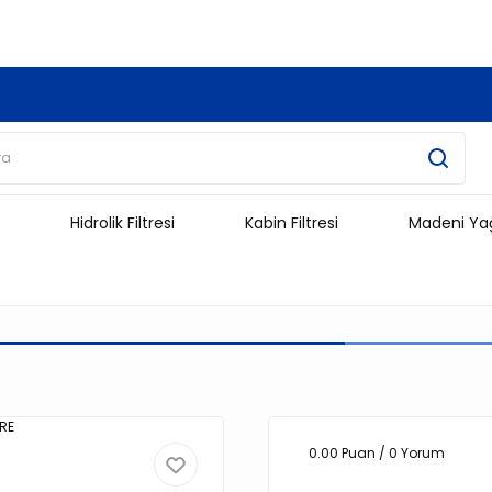
3.500 TL Ve Üzeri Alışverişlerinizde Kargo Ücretsiz !!!!!
Hidrolik Filtresi
Kabin Filtresi
Madeni Ya
0.00 Puan / 0 Yorum