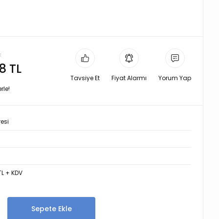
L
8 TL
Tavsiye Et
Fiyat Alarmı
Yorum Yap
rle!
resi
7
 TL + KDV
Sepete Ekle