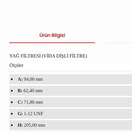
Ürün Bilgisi
YAĞ FİLTRESİ (VİDA DİŞLİ FİLTRE)
Ölçüler
A:
94,00 mm
B:
62,40 mm
C:
71,80 mm
G:
1-12 UNF
H:
205,00 mm