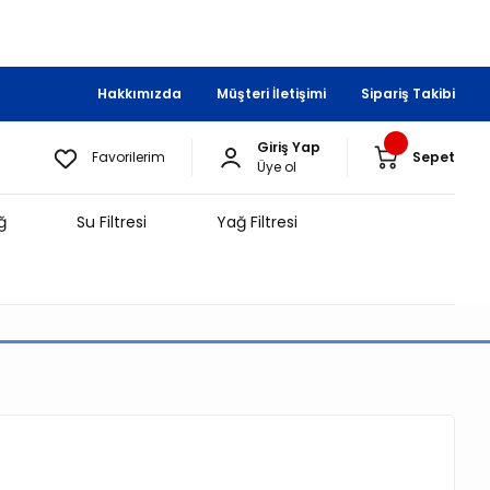
Hakkımızda
Müşteri İletişimi
Sipariş Takibi
Giriş Yap
Favorilerim
Sepet
Üye ol
ğ
Su Filtresi
Yağ Filtresi