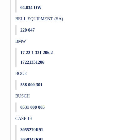
04.034 OW
BELL EQUIPMENT (SA)
220 047
BMW
17 22 1 331 206.2
17221331206
BOGE
558 000 301
BUSCH
0531 000 005
CASE IH
3055270R91
3059247R91