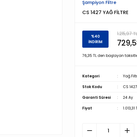
Şampiyon Filtre
CS 1427 YAĞ FİLTRE
1.215,97 T
%40
729,5
İNDİRİM
76,35 TL den başlayan taksitle
Kategori
Yağ Filt
Stok Kodu
CS 142
Garanti Süresi
24 Ay
Fiyat
1.013,31