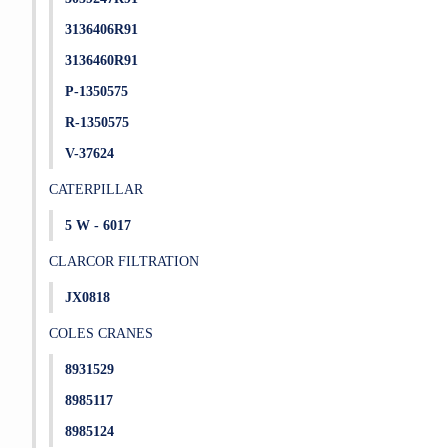
3136406R91
3136460R91
P-1350575
R-1350575
V-37624
CATERPILLAR
5 W - 6017
CLARCOR FILTRATION
JX0818
COLES CRANES
8931529
8985117
8985124