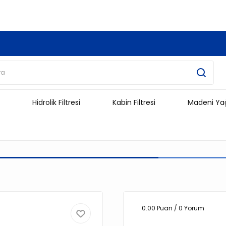
3.500 TL Ve Üzeri Alışverişlerinizde Kargo Ücretsiz !!!!!
Hidrolik Filtresi
Kabin Filtresi
Madeni Ya
0.00 Puan / 0 Yorum