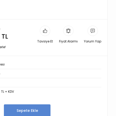
L
 TL
Tavsiye Et
Fiyat Alarmı
Yorum Yap
rle!
resi
4
3 TL + KDV
Sepete Ekle