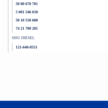
50 00 670 701
5 001 546 650
50 10 550 600
74 21 700 201
SISU DIESEL
121-640-0551
Bu ürünün fiyat bilgisi, resim, ürün açıklamalarında ve diğer konu
Görüş ve önerileriniz için teşekkür ederiz.
Ürün resmi kalitesiz, bozuk veya görüntülenemiyor.
Ürün açıklamasında eksik bilgiler bulunuyor.
Ürün bilgilerinde hatalar bulunuyor.
Ürün fiyatı diğer sitelerden daha pahalı.