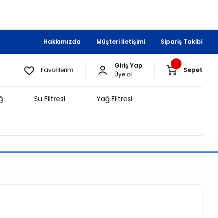
Hakkımızda
Müşteri İletişimi
Sipariş Takibi
Giriş Yap
Favorilerim
Sepet
Üye ol
ğ
Su Filtresi
Yağ Filtresi