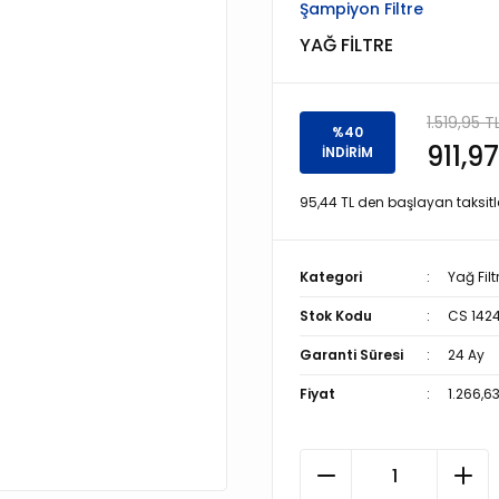
Şampiyon Filtre
YAĞ FİLTRE
1.519,95 T
%40
911,97
İNDİRİM
95,44 TL den başlayan taksitle
Kategori
Yağ Filt
Stok Kodu
CS 142
Garanti Süresi
24 Ay
Fiyat
1.266,6