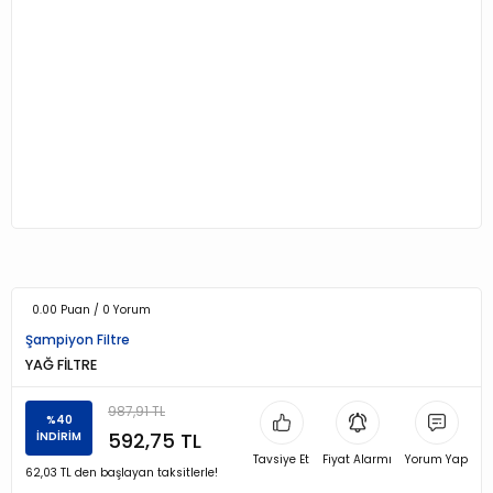
0.00 Puan / 0 Yorum
Şampiyon Filtre
YAĞ FİLTRE
987,91 TL
%40
592,75 TL
İNDİRİM
Tavsiye Et
Fiyat Alarmı
Yorum Yap
62,03 TL den başlayan taksitlerle!