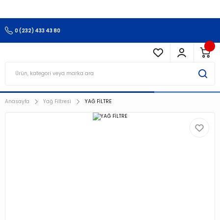
3.500 TL Ve Üzeri Alışverişlerinizde Kargo Ücretsiz !!!!!
0 (232) 433 43 80
Anasayfa
Yağ Filtresi
YAĞ FİLTRE