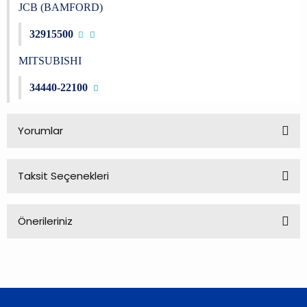
JCB (BAMFORD)
32915500
MITSUBISHI
34440-22100
Yorumlar
Taksit Seçenekleri
Bu ürüne ilk yorumu siz yapın!
Önerileriniz
Yorum Yaz
Bu ürünün fiyat bilgisi, resim, ürün açıklamalarında ve diğer
konularda yetersiz gördüğünüz noktaları öneri formunu
kullanarak tarafımıza iletebilirsiniz.
Görüş ve önerileriniz için teşekkür ederiz.