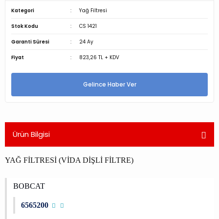
Kategori
Yağ Filtresi
Stok Kodu
CS 1421
Garanti Süresi
24 Ay
Fiyat
823,26 TL + KDV
Gelince Haber Ver
Ürün Bilgisi
YAĞ FİLTRESİ (VİDA DİŞLİ FİLTRE)
BOBCAT
6565200