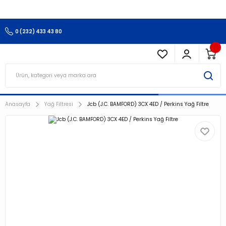
3.500 TL Ve Üzeri Alışverişlerinizde Kargo Ücretsiz !!!!!
0 (232) 433 43 80
Anasayfa
Yağ Filtresi
Jcb (J.C. BAMFORD) 3CX 4ED / Perkins Yağ Filtre