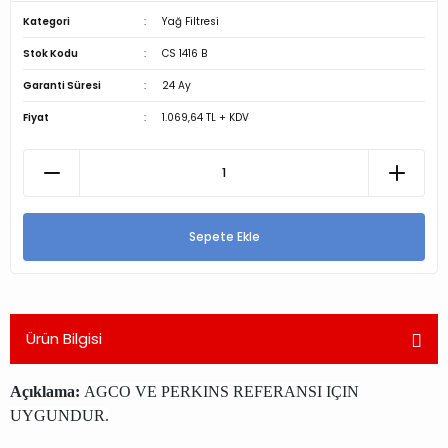
Kategori
Yağ Filtresi
Stok Kodu
CS 1416 B
Garanti Süresi
24 Ay
Fiyat
1.069,64 TL + KDV
Sepete Ekle
Ürün Bilgisi
Açıklama:
AGCO VE PERKINS REFERANSI IÇIN
UYGUNDUR.