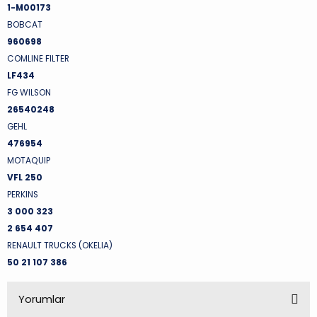
1-M00173
BOBCAT
960698
COMLINE FILTER
LF434
FG WILSON
26540248
GEHL
476954
MOTAQUIP
VFL 250
PERKINS
3 000 323
2 654 407
RENAULT TRUCKS (OKELIA)
50 21 107 386
Yorumlar