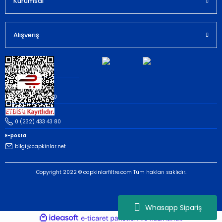
Kurumsal
Gönder
Alışveriş
Müşteri İletişim
Whatsapp
(535) 503 43 80
Telefon
0 (232) 433 43 80
E-posta
bilgi@capkinlar.net
Copyright 2022 © capkinlarfiltre.com Tüm hakları saklıdır.
Whasapp Sipariş
ideasoft
ile
e-