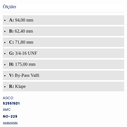
Ölçüler
A:
94,00 mm
B:
62,40 mm
C:
71,80 mm
G:
3/4-16 UNF
H:
175,00 mm
V:
By-Pass Valfi
R:
Klape
AGCO
5
25515D1
AMC
NO-229
AMMANN