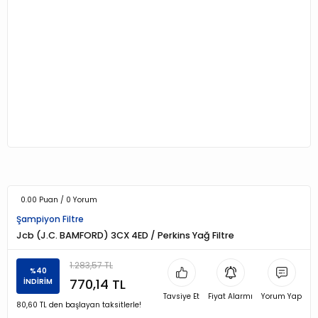
0.00 Puan / 0 Yorum
Şampiyon Filtre
Jcb (J.C. BAMFORD) 3CX 4ED / Perkins Yağ Filtre
1.283,57 TL
%40
770,14 TL
İNDİRİM
Tavsiye Et
Fiyat Alarmı
Yorum Yap
80,60 TL den başlayan taksitlerle!