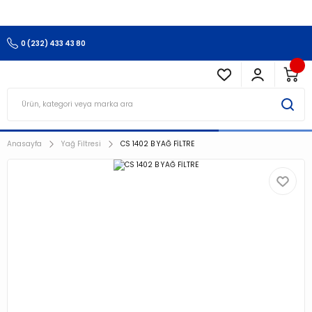
3.500 TL Ve Üzeri Alışverişlerinizde Kargo Ücretsiz !!!!!
0 (232) 433 43 80
Anasayfa
Yağ Filtresi
CS 1402 B YAĞ FİLTRE