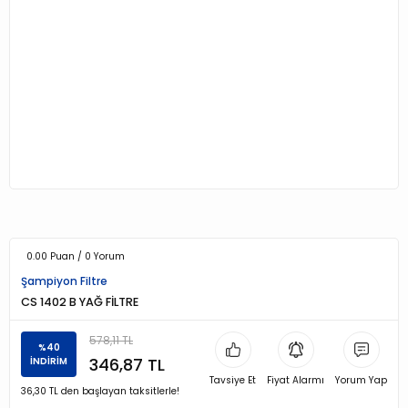
0.00 Puan / 0 Yorum
Şampiyon Filtre
CS 1402 B YAĞ FİLTRE
578,11 TL
%40
346,87 TL
İNDİRİM
Tavsiye Et
Fiyat Alarmı
Yorum Yap
36,30 TL den başlayan taksitlerle!