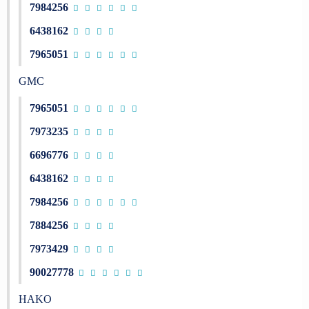
7984256
6438162
7965051
GMC
7965051
7973235
6696776
6438162
7984256
7884256
7973429
90027778
HAKO