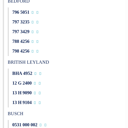
BEDFORD
796 5051
797 3235
797 3429
788 4256
798 4256
BRITISH LEYLAND
BHA 4952
12 G 2400
13 H 9090
13 H 9104
BUSCH
0531 000 002