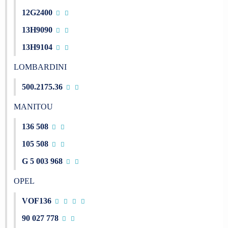
12G2400
13H9090
13H9104
LOMBARDINI
500.2175.36
MANITOU
136 508
105 508
G 5 003 968
OPEL
VOF136
90 027 778