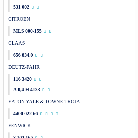
531 002
CITROEN
MLS 000-155
CLAAS
656 834.0
DEUTZ-FAHR
116 3420
A 0,4 H 4123
EATON YALE & TOWNE TROJA
4400 022 66
FENWICK
8 102 165