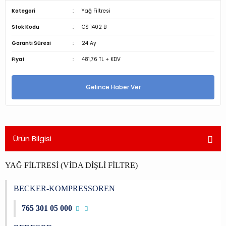
Kategori
Yağ Filtresi
Stok Kodu
CS 1402 B
Garanti Süresi
24 Ay
Fiyat
481,76 TL + KDV
Gelince Haber Ver
Ürün Bilgisi
YAĞ FİLTRESİ (VİDA DİŞLİ FİLTRE)
BECKER-KOMPRESSOREN
765 301 05 000