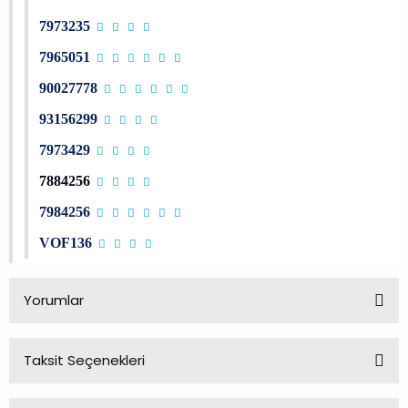
7973235
7965051
90027778
93156299
7973429
7884256
7984256
VOF136
Yorumlar
Taksit Seçenekleri
Bu ürüne ilk yorumu siz yapın!