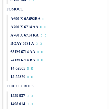
FOMOCO
A690 X 6A692RA
A700 X 6714 AA
A760 X 6714 KA
DOAY 6731 A
631M 6714 AA
741M 6714 BA
14-62805
15-55370
FORD EUROPA
1559 937
1498 014