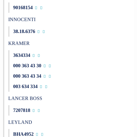
90168154
INNOCENTI
38.18.6376
KRAMER
3634334
000 363 43 30
000 363 43 34
003 634 334
LANCER BOSS
7207818
LEYLAND
BHA4952