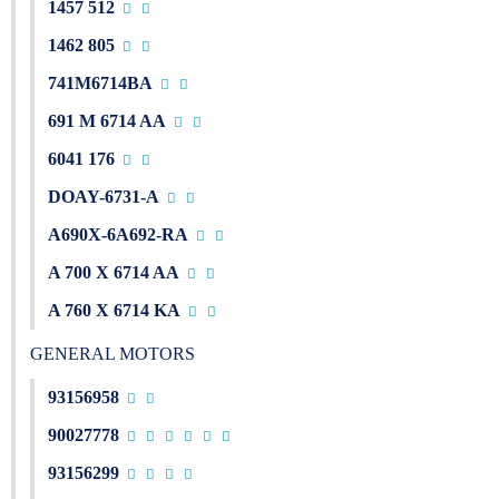
1457 512
1462 805
741M6714BA
691 M 6714 AA
6041 176
DOAY-6731-A
A690X-6A692-RA
A 700 X 6714 AA
A 760 X 6714 KA
GENERAL MOTORS
93156958
90027778
93156299