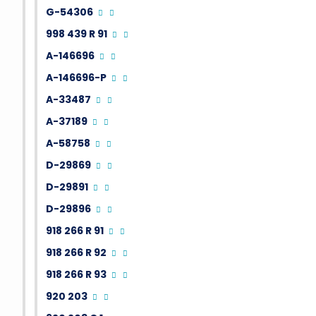
G-54306
998 439 R 91
A-146696
A-146696-P
A-33487
A-37189
A-58758
D-29869
D-29891
D-29896
918 266 R 91
918 266 R 92
918 266 R 93
920 203