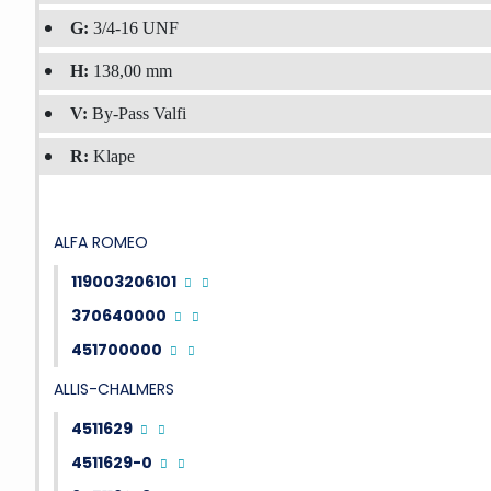
G:
3/4-16 UNF
H:
138,00 mm
V:
By-Pass Valfi
R:
Klape
ALFA
ROMEO
119003206101
370640000
451700000
ALLIS-CHALMERS
4511629
4511629-0