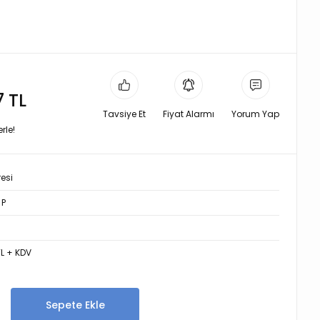
7 TL
Tavsiye Et
Fiyat Alarmı
Yorum Yap
rle!
resi
 P
TL + KDV
Sepete Ekle