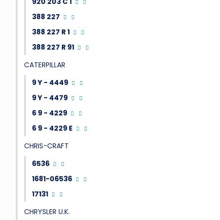
920 203 C 1
388 227
388 227 R 1
388 227 R 91
CATERPILLAR
9 Y - 4449
9 Y - 4479
6 9 - 4229
6 9 - 4229 E
CHRIS-CRAFT
6536
1681-06536
17131
CHRYSLER U.K.