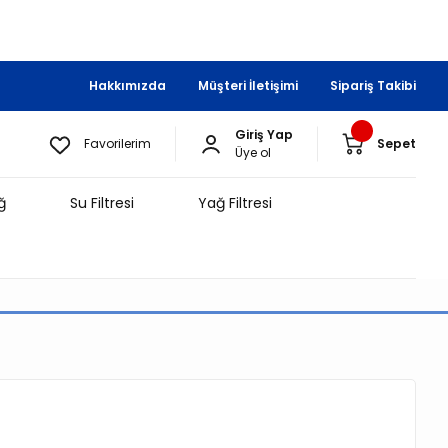
Hakkımızda
Müşteri İletişimi
Sipariş Takibi
Giriş Yap
Favorilerim
Sepet
Üye ol
ğ
Su Filtresi
Yağ Filtresi