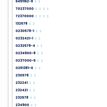
6451162-9
70237000
72370000
132578
0230578-1
0232421-1
0232578-4
0234900-8
0237000-5
0251381-0
230578
232241
232421
232578
234900