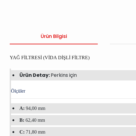
Ürün Bilgisi
YAĞ FİLTRESİ (VİDA DİŞLİ FİLTRE)
Ürün Detay:
Perkins için
Ölçüler
A:
94,00 mm
B:
62,40 mm
C:
71,80 mm