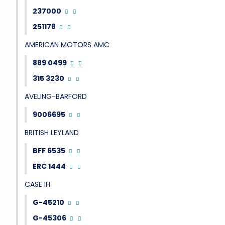
237000
251178
AMERICAN MOTORS AMC
889 0499
315 3230
AVELING-BARFORD
9006695
BRITISH LEYLAND
BFF 6535
ERC 1444
CASE IH
G-45210
G-45306