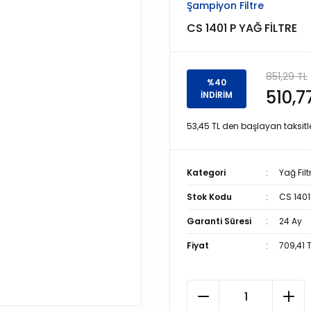
Şampiyon Filtre
CS 1401 P YAĞ FİLTRE
851,29 TL
%40
510,7
İNDİRİM
53,45 TL den başlayan taksitle
Kategori
Yağ Filt
Stok Kodu
CS 1401
Garanti Süresi
24 Ay
Fiyat
709,41 