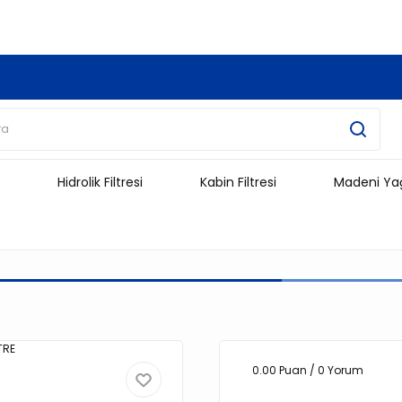
3.500 TL Ve Üzeri Alışverişlerinizde Kargo Ücretsiz !!!!!
Hidrolik Filtresi
Kabin Filtresi
Madeni Ya
0.00 Puan / 0 Yorum