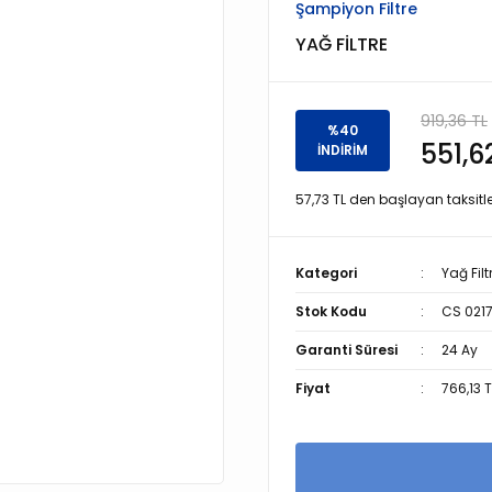
Şampiyon Filtre
YAĞ FİLTRE
919,36 TL
%40
551,6
İNDİRİM
57,73 TL den başlayan taksitle
Kategori
Yağ Filt
Stok Kodu
CS 021
Garanti Süresi
24 Ay
Fiyat
766,13 