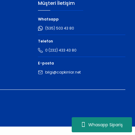
Müşteri İletişim
Whatsapp
(535) 503 43 80
Telefon
0 (232) 433 43 80
E-posta
bilgi@capkinlar.net
Whasapp Sipariş