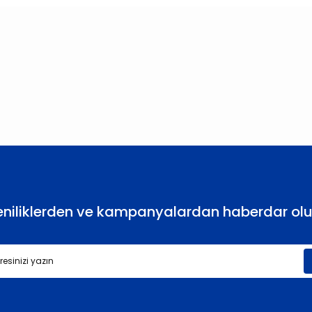
larda yetersiz gördüğünüz noktaları öneri formunu kullanarak tarafımıza
Bu ürüne ilk yorumu siz yapın!
Yorum Yaz
eniliklerden ve kampanyalardan haberdar olu
Gönder