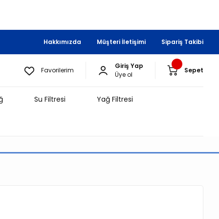
Hakkımızda
Müşteri İletişimi
Sipariş Takibi
Giriş Yap
Favorilerim
Sepet
Üye ol
ğ
Su Filtresi
Yağ Filtresi