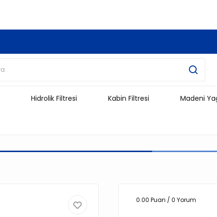
3.500 TL Ve Üzeri Alışverişlerinizde Kargo Ücretsiz !!!!!
Hidrolik Filtresi
Kabin Filtresi
Madeni Ya
0.00 Puan / 0 Yorum