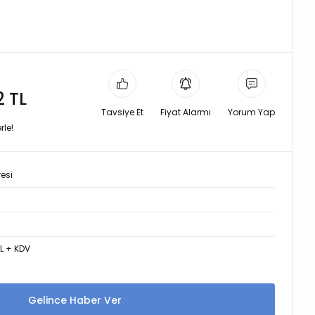
2 TL
Tavsiye Et
Fiyat Alarmı
Yorum Yap
rle!
resi
7
TL + KDV
Gelince Haber Ver